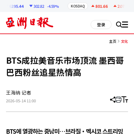
코
인
6295.44
302.82
-4.59%
801.66
2.07
+0.2
KOSDAQ
정
보
all
登录
搜
men
索
主页
文化
BTS成拉美音乐市场顶流 墨西哥
巴西粉丝追星热情高
王海纳 记者
2026-05-14 11:00
分
打
调
享
印
整
文
大
章
小
BTS에 열광하는 중남미…브라질·멕시코 스트리밍