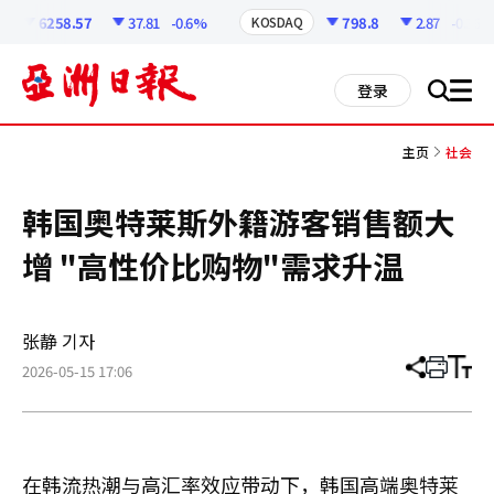
코
인
6258.57
37.81
-0.6%
798.8
2.87
-0.36%
KOSDAQ
정
보
all
登录
搜
men
索
主页
社会
韩国奥特莱斯外籍游客销售额大
增 "高性价比购物"需求升温
张静 기자
2026-05-15 17:06
分
打
调
享
印
整
文
大
章
小
在韩流热潮与高汇率效应带动下，韩国高端奥特莱