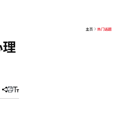
主页
热门话题
心理
分
打
调
享
印
整
文
大
章
小