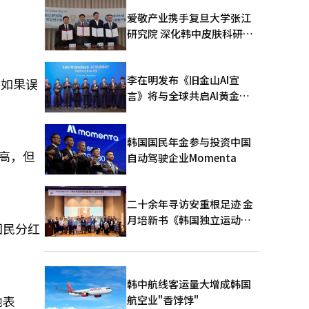
爱敬产业携手复旦大学张江
研究院 深化韩中皮肤科研合
作
李在明发布《旧金山AI宣
“如果误
言》将与全球共启AI黄金时
代
韩国国民年金参与投资中国
提高，但
自动驾驶企业Momenta
二十余年寻访安重根足迹 金
月培新书《韩国独立运动圣
国民分红
地：向旅顺口追问历史》出
版
韩中航线客运量大增成韩国
她表
航空业"香饽饽"