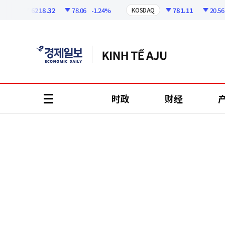
코
인
6218.32
78.06
-1.24%
781.11
20.56
-2
I
KOSDAQ
정
보
时政
财经
all
menu