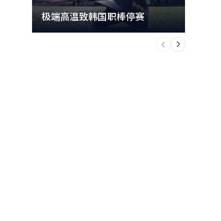
极端高温致韩国职棒停赛
首尔
个
前
一
下