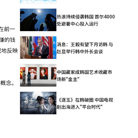
热浪持续侵袭韩国 首尔4000
处避暑中心投入运行
表在前一
赚的钱
消息：王毅有望下月访韩 与
型地反映
赵显举行韩中外长会谈
中国藏家成韩国艺术收藏市
场新"金主"
的概念。
《逐玉》在韩破圈 中国电视
剧出海进入"平台时代"