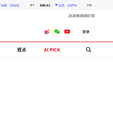
4
-0.41%
896.41
3.35
-0.37%
210.32
0
JPY
CNY
2026年08月07日
登录
weibo
weixin
youtube
观点
AI PICK
搜
索