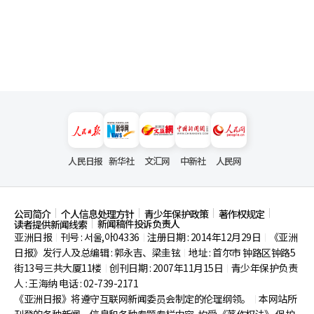
人民日报
新华社
文汇网
中新社
人民网
公司简介
个人信息处理方针
青少年保护政策
著作权规定
新闻稿件投诉负责人
读者提供新闻线索
亚洲日报
刊号 : 서울,아04336
注册日期 : 2014年12月29日
《亚洲
|
|
|
日报》发行人及总编辑 : 郭永吉、梁圭铉
地址 : 首尔市
钟路区钟路5
|
街13号三共大厦11楼
创刊日期 : 2007年11月15日
青少年保护负责
|
|
人 : 王海纳 电话 : 02-739-2171
《亚洲日报》将遵守互联网新闻委员会制定的伦理纲领。
本网站所
|