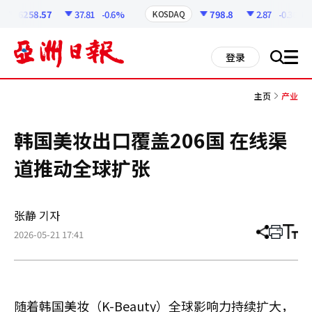
코
인
6258.57
37.81
-0.6%
798.8
2.87
-0.36%
KOSDAQ
정
보
all
登录
搜
men
索
主页
产业
韩国美妆出口覆盖206国 在线渠
道推动全球扩张
张静 기자
2026-05-21 17:41
分
打
调
享
印
整
文
大
章
小
随着韩国美妆（K-Beauty）全球影响力持续扩大，