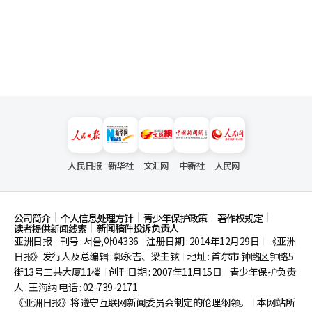
人民日报
新华社
文汇网
中新社
人民网
公司简介
个人信息处理方针
青少年保护政策
著作权规定
新闻稿件投诉负责人
读者提供新闻线索
亚洲日报
刊号 : 서울,아04336
注册日期 : 2014年12月29日
《亚洲
|
|
|
日报》发行人及总编辑 : 郭永吉、梁圭铉
地址 : 首尔市
钟路区钟路5
|
街13号三共大厦11楼
创刊日期 : 2007年11月15日
青少年保护负责
|
|
人 : 王海纳 电话 : 02-739-2171
《亚洲日报》将遵守互联网新闻委员会制定的伦理纲领。
本网站所
|