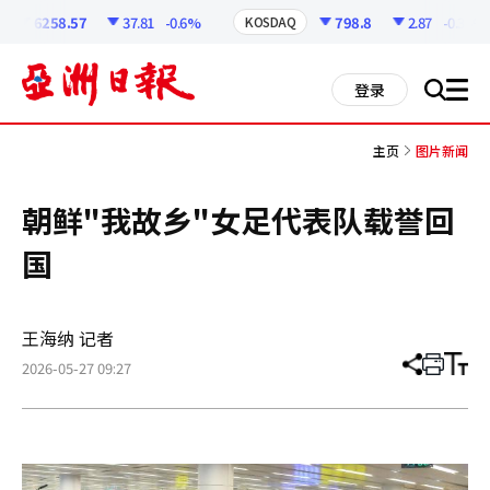
코
인
6258.57
37.81
-0.6%
798.8
2.87
-0.36%
KOSDAQ
정
보
all
登录
搜
men
索
主页
图片新闻
朝鲜"我故乡"女足代表队载誉回
国
王海纳 记者
2026-05-27 09:27
分
打
调
享
印
整
文
大
章
小