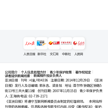
人民日报
新华社
文汇网
中新社
人民网
公司简介
个人信息处理方针
青少年保护政策
著作权规定
新闻稿件投诉负责人
读者提供新闻线索
亚洲日报
刊号 : 서울,아04336
注册日期 : 2014年12月29日
《亚洲
|
|
|
日报》发行人及总编辑 : 郭永吉、梁圭铉
地址 : 首尔市
钟路区钟路5
|
街13号三共大厦11楼
创刊日期 : 2007年11月15日
青少年保护负责
|
|
人 : 王海纳 电话 : 02-739-2171
《亚洲日报》将遵守互联网新闻委员会制定的伦理纲领。
本网站所
|
刊登的各种新闻、信息和各种专题专栏内容, 均受《著作权法》
保护,