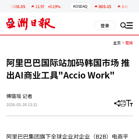
코
인
6308.35
11.97
+0.19%
805.15
3.48
+0.4
KOSDAQ
정
보
all
登录
搜
men
索
主页
现场
阿里巴巴国际站加码韩国市场 推
出AI商业工具"Accio Work"
傅璐瑶 记者
2026-05-28 13:32
分
打
调
享
印
整
文
大
章
小
阿里巴巴集团旗下全球企业对企业（B2B）电商平