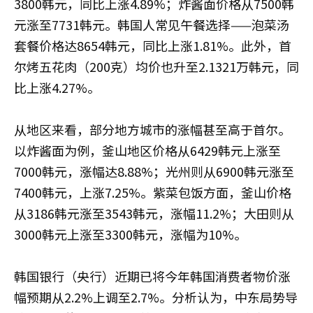
3800韩元，同比上涨4.89%；炸酱面价格从7500韩
元涨至7731韩元。韩国人常见午餐选择——泡菜汤
套餐价格达8654韩元，同比上涨1.81%。此外，首
尔烤五花肉（200克）均价也升至2.1321万韩元，同
比上涨4.27%。
从地区来看，部分地方城市的涨幅甚至高于首尔。
以炸酱面为例，釜山地区价格从6429韩元上涨至
7000韩元，涨幅达8.88%；光州则从6900韩元涨至
7400韩元，上涨7.25%。紫菜包饭方面，釜山价格
从3186韩元涨至3543韩元，涨幅11.2%；大田则从
3000韩元上涨至3300韩元，涨幅为10%。
韩国银行（央行）近期已将今年韩国消费者物价涨
幅预期从2.2%上调至2.7%。分析认为，中东局势导