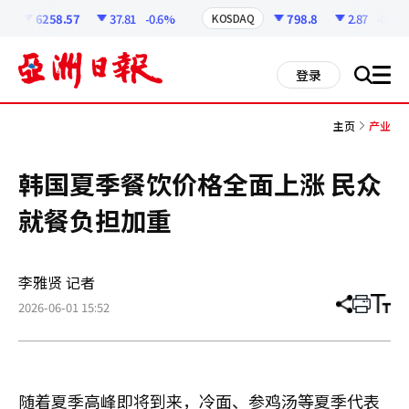
코
인
6258.57
37.81
-0.6%
798.8
2.87
-0.36%
KOSDAQ
정
보
all
登录
搜
men
索
主页
产业
韩国夏季餐饮价格全面上涨 民众
就餐负担加重
李雅贤 记者
2026-06-01 15:52
分
打
调
享
印
整
文
大
章
小
随着夏季高峰即将到来，冷面、参鸡汤等夏季代表