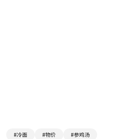
#冷面
#物价
#参鸡汤