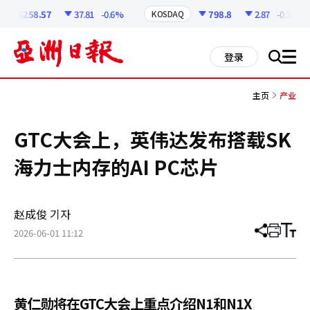
코
인
6258.57
37.81
-0.6%
798.8
2.87
-0.36%
KOSDAQ
정
보
all
登录
搜
men
索
主页
产业
GTC大会上，英伟达发布搭载SK
海力士内存的AI PC芯片
赵成俊 기자
2026-06-01 11:12
分
打
调
享
印
整
文
大
章
小
黄仁勋将在GTC大会上重点介绍N1和N1X