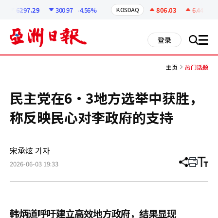
코
인
6297.29
300.97
-4.56%
806.03
6.44
+0.8
KOSDAQ
정
보
all
登录
搜
men
索
主页
热门话题
民主党在6·3地方选举中获胜，
称反映民心对李政府的支持
宋承炫 기자
2026-06-03 19:33
分
打
调
享
印
整
文
大
章
小
韩炳道呼吁建立高效地方政府，结果显现