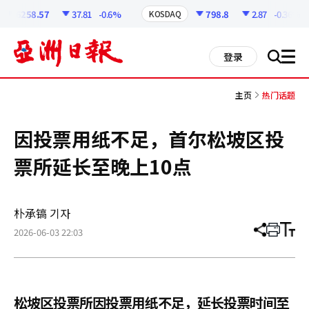
코
인
6258.57
37.81
-0.6%
798.8
2.87
-0.36%
KOSDAQ
정
보
all
登录
搜
men
索
主页
热门话题
因投票用纸不足，首尔松坡区投
票所延长至晚上10点
朴承镐 기자
2026-06-03 22:03
分
打
调
享
印
整
文
大
章
小
松坡区投票所因投票用纸不足，延长投票时间至