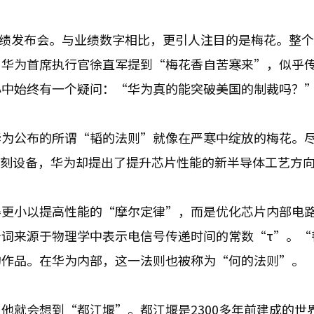
的业绩发布会。与业绩数字相比，更引人注目的是梅花。整
。华为首席执行官徐直军提到“梅花香自苦寒来”，似乎
心中始终有一个疑问：“华为真的能突破美国的制裁吗？
华为公布的所谓“韬的法则”就像在严寒中绽放的梅花。
光刻设备，华为却提出了提升芯片性能的新半导体工艺方
得更小以提高性能的“摩尔定律”，而是优化芯片内部电
词来源于物理学中表示电信号传递时间的常数“τ”。“
的作品。在华为内部，这一法则也被称为“何的法则”。
他就会想到“都江堰”。都江堰是2300多年前建成的世