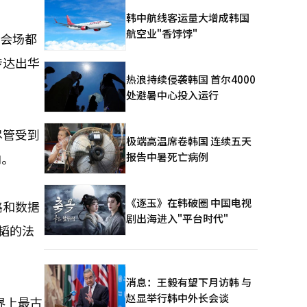
韩中航线客运量大增成韩国
航空业"香饽饽"
个会场都
传达出华
热浪持续侵袭韩国 首尔4000
”
处避暑中心投入运行
尽管受到
极端高温席卷韩国 连续五天
报告中暑死亡病例
向。
《逐玉》在韩破圈 中国电视
路和数据
剧出海进入"平台时代"
韬的法
消息：王毅有望下月访韩 与
赵显举行韩中外长会谈
界上最古