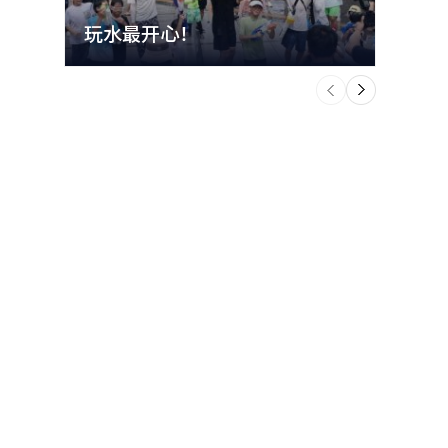
玩水最开心！
立秋
个
前
一
下