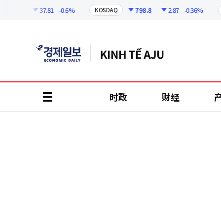
코
인
8.57
37.81
-0.6%
798.8
2.87
-0.36%
KOSDAQ
US
정
보
时政
财经
all
menu