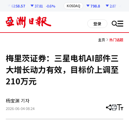
코
인
6258.57
37.81
-0.6%
798.8
2.87
-0.36%
KOSDAQ
정
보
all
登录
搜
men
索
主页
热门话题
梅里茨证券：三星电机AI部件三
大增长动力有效，目标价上调至
210万元
杨宝渊 기자
2026-06-04 08:24
分
打
调
享
印
整
文
大
章
小