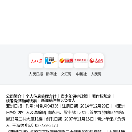
人民日报
新华社
文汇网
中新社
人民网
公司简介
个人信息处理方针
青少年保护政策
著作权规定
新闻稿件投诉负责人
读者提供新闻线索
亚洲日报
刊号 : 서울,아04336
注册日期 : 2014年12月29日
《亚洲
|
|
|
日报》发行人及总编辑 : 郭永吉、梁圭铉
地址 : 首尔市
钟路区钟路5
|
街13号三共大厦11楼
创刊日期 : 2007年11月15日
青少年保护负责
|
|
人 : 王海纳 电话 : 02-739-2171
《亚洲日报》将遵守互联网新闻委员会制定的伦理纲领。
本网站所
|