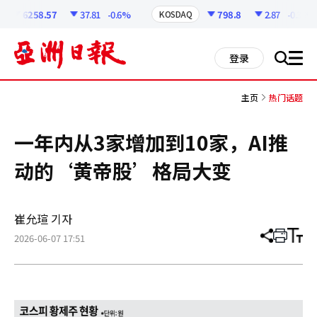
코
인
6258.57
37.81
-0.6%
798.8
2.87
-0.36%
KOSDAQ
정
보
all
登录
搜
men
索
主页
热门话题
一年内从3家增加到10家，AI推
动的‘黄帝股’格局大变
崔允瑄 기자
2026-06-07 17:51
分
打
调
享
印
整
文
大
章
小