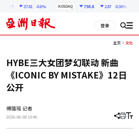
코
인
258.57
37.81
-0.6%
798.8
2.87
-0.36%
KOSDAQ
정
보
all
登录
搜
men
索
主页
文化
HYBE三大女团梦幻联动 新曲
《ICONIC BY MISTAKE》12日
公开
傅璐瑶 记者
2026-06-08 10:46
分
打
调
享
印
整
文
大
章
小