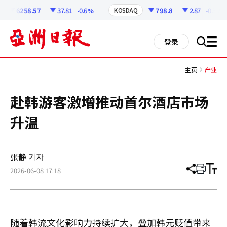
코
인
6258.57
37.81
-0.6%
798.8
2.87
-0.36%
KOSDAQ
정
보
all
登录
搜
men
索
主页
产业
赴韩游客激增推动首尔酒店市场
升温
张静 기자
2026-06-08 17:18
分
打
调
享
印
整
文
大
章
小
随着韩流文化影响力持续扩大，叠加韩元贬值带来