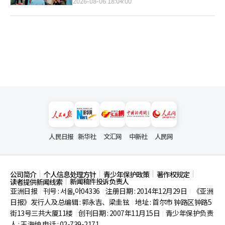
2026-08-06 18:04:00
人民日报
新华社
文汇网
中新社
人民网
公司简介
个人信息处理方针
青少年保护政策
著作权规定
新闻稿件投诉负责人
读者提供新闻线索
亚洲日报
刊号 : 서울,아04336
注册日期 : 2014年12月29日
《亚洲
|
|
|
日报》发行人及总编辑 : 郭永吉、梁圭铉
地址 : 首尔市
钟路区钟路5
|
街13号三共大厦11楼
创刊日期 : 2007年11月15日
青少年保护负责
|
|
人 : 王海纳 电话 : 02-739-2171