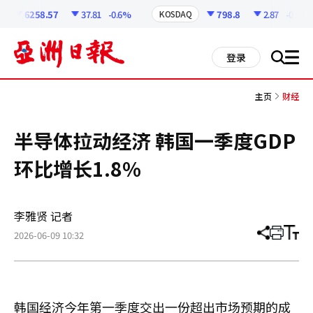
코
인
6258.57
37.81
-0.6%
798.8
2.87
-0.36%
KOSDAQ
정
보
all
登录
搜
men
索
主页
财经
半导体拉动经济 韩国一季度GDP
环比增长1.8%
李雅贤 记者
2026-06-09 10:32
分
打
调
享
印
整
文
大
章
小
韩国经济今年第一季度交出一份超出市场预期的成