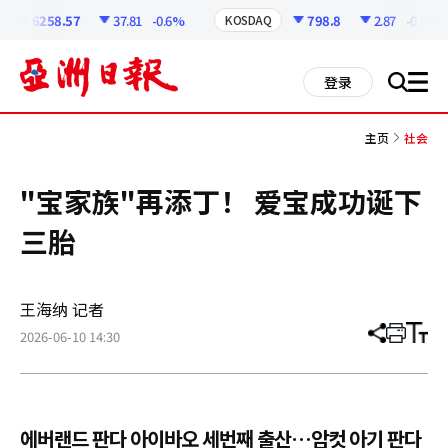
코
인
6258.57
37.81
-0.6%
798.8
2.87
-0.36%
KOSDAQ
정
보
all
登录
搜
men
索
主页
社会
"宝家族"再添丁！ 爱宝成功诞下
三胎
王海纳 记者
2026-06-10 14:30
分
打
调
享
印
整
文
大
章
小
에버랜드 판다 아이바오 세번째 출산…암컷 아기 판다