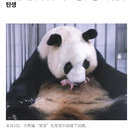
탄생
本月3日，大熊猫“爱宝”在爱宝乐园诞下幼崽。