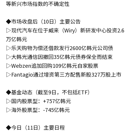
等新兴市场指数的不确定性
◆市场收盘后（10日）主要公告
▷现代汽车在位于威来（Wiry）新研发中心投资2.6
万亿韩元
▷乐天购物为偿还借款发行2600亿韩元公司债
▷大韩光通信因撤回35亿韩元债券保全而结束
▷Webzen追加回购109亿韩元自家股票
▷Fantagio通过增资第三方配售新股327万股上市
◆基金动态（截至9日，不包括ETF）
▷国内股票型：+757亿韩元
▷海外股票型：-745亿韩元
◆今日（11日）主要日程