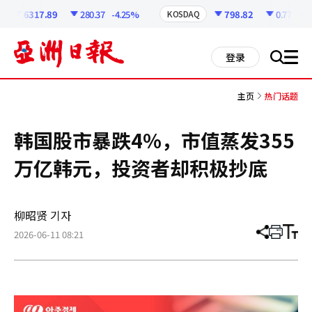
코
인
6317.89
280.37
-4.25%
798.82
0.77
-0.1
KOSDAQ
정
보
all
登录
搜
men
索
主页
热门话题
韩国股市暴跌4%，市值蒸发355
万亿韩元，投资者却积极抄底
柳昭贤 기자
2026-06-11 08:21
分
打
调
享
印
整
文
大
章
小