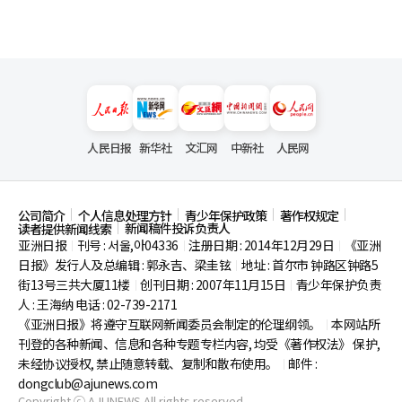
人民日报
新华社
文汇网
中新社
人民网
公司简介
个人信息处理方针
青少年保护政策
著作权规定
新闻稿件投诉负责人
读者提供新闻线索
亚洲日报
刊号 : 서울,아04336
注册日期 : 2014年12月29日
《亚洲
|
|
|
日报》发行人及总编辑 : 郭永吉、梁圭铉
地址 : 首尔市
钟路区钟路5
|
街13号三共大厦11楼
创刊日期 : 2007年11月15日
青少年保护负责
|
|
人 : 王海纳 电话 : 02-739-2171
《亚洲日报》将遵守互联网新闻委员会制定的伦理纲领。
本网站所
|
刊登的各种新闻、信息和各种专题专栏内容, 均受《著作权法》
保护,
未经协议授权, 禁止随意转载、复制和散布使用。
邮件 :
|
dongclub@ajunews.com
Copyright ⓒ AJUNEWS All rights reserved.