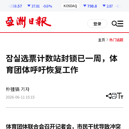
코
인
6258.57
37.81
-0.6%
798.8
2.87
-0.36%
KOSDAQ
정
보
all
登录
搜
men
索
主页
热门话题
잠실选票计数站封锁已一周，体
育团体呼吁恢复工作
朴锺镐 기자
2026-06-11 15:15
分
打
调
享
印
整
文
大
章
小
体育团体联合会召开记者会，市民干扰导致冲突