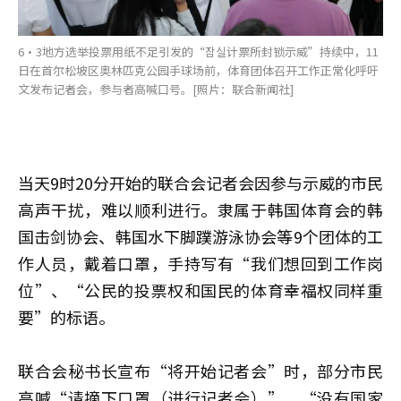
6·3地方选举投票用纸不足引发的“잠실计票所封锁示威”持续中，11
日在首尔松坡区奥林匹克公园手球场前，体育团体召开工作正常化呼吁
文发布记者会，参与者高喊口号。[照片：联合新闻社]
当天9时20分开始的联合会记者会因参与示威的市民
高声干扰，难以顺利进行。隶属于韩国体育会的韩
国击剑协会、韩国水下脚蹼游泳协会等9个团体的工
作人员，戴着口罩，手持写有“我们想回到工作岗
位”、“公民的投票权和国民的体育幸福权同样重
要”的标语。
联合会秘书长宣布“将开始记者会”时，部分市民
高喊“请摘下口罩（进行记者会）”，“没有国家