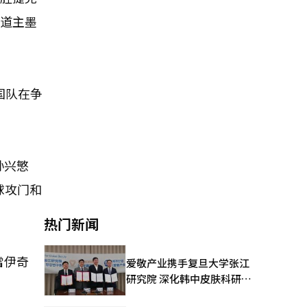
东道主墨
国队在争
孙兴慜
球攻门和
热门新闻
雷伊奇
爱敬产业携手复旦大学张江
研究院 深化韩中皮肤科研合
作