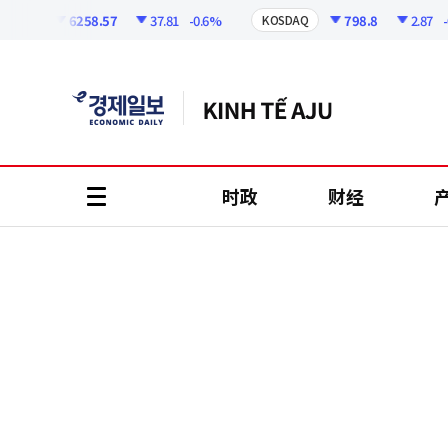
코
인
6258.57
37.81
-0.6%
798.8
2.87
-0.36
I
KOSDAQ
정
보
时政
财经
all
menu