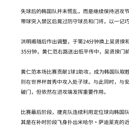
失球后的韩国队并未慌乱，而是继续保持进攻节
带球突入禁区后晃过防守球员和门将，以一记
洪明甫随后作出调整，于第24分钟换上吴贤揆
35分钟，黄仁范右路送出低平传中，吴贤揆门
黄仁范本场比赛贡献1球1助攻，成为韩国队取
则在世界杯首秀中攻入处子球。与此同时，与安
破门，但依然在进攻端发挥重要作用。
比赛最后阶段，捷克队连续利用定位球向韩国队
其是在补时阶段飞身扑出米哈尔·萨迪莱克的