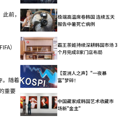
。此前，
极端高温席卷韩国 连续五天
报告中暑死亡病例
霸王茶姬持续深耕韩国市场 3
FA）
个月完成8家门店布局
【亚洲人之声】"一夜暴
夺。随着
富"梦碎！
的重要
中国藏家成韩国艺术收藏市
场新"金主"