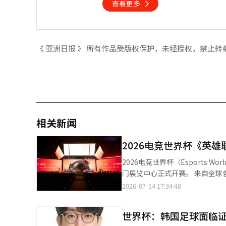
查看更多
《 亚洲日报 》 所有作品受版权保护，未经授权，禁止转
相关新闻
2026电竞世界杯《英雄
2026电竞世界杯（Esports 
门展览中心正式开赛。 来自全球各
命电竞（HLE）、T1和DK（Dplus
2026-07-14 17:34:48
竞基金会（Esports World
段。16支队伍将分为4个小组，
世界杯：韩国足球面临
淘汰赛制，决赛将于韩国时间19日晚9时30分举行。 作为卫冕冠军，Ge