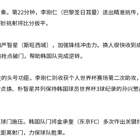
奏。第22分钟，李刚仁（巴黎圣日耳曼）送出精准挑传
巧妙挑射将比分扳平。
和严智星（斯旺西城），加强锋线冲击力。换人很快收到
前抢点破门，帮助韩国队完成逆转。
胜的头号功臣。李刚仁则收获个人世界杯赛场第二次助攻
贞焕、朴智星并列保持韩国球员世界杯3球纪录的孙兴慜
球门施压。韩国队门将金承奎（东京FC）多次作出关键
近距离射门，力保球队胜果。