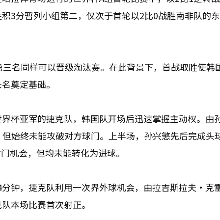
胜积3分暂列小组第二，仅次于首轮以2比0战胜南非队的
组第三名同样可以晋级淘汰赛。在此背景下，首战取胜使韩
头名奠定基础。
世界杯亚军的捷克队，韩国队开场后迅速掌握主动权。由
，但始终未能攻破对方球门。上半场，孙兴慜先后完成头
射门机会，但均未能转化为进球。
4分钟，捷克队利用一次界外球机会，由拉吉斯拉夫·克
克队本场比赛首次射正。