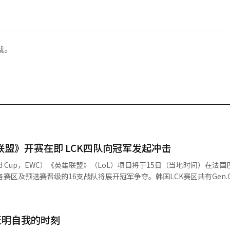
载。
联盟》开赛在即 LCK四队向冠军发起冲击
World Cup，EWC）《英雄联盟》（LoL）项目将于15日（当地时间）在法
赛区及预选赛晋级的16支战队将展开冠军争夺。韩国LCK赛区共有Gen.
 KIA）四支战队参赛，是本届赛事获得参赛名额最多的赛区。 据赛事主办方沙特电
 Cup Foundation）14日消息，本届《英雄联盟》项目正赛分为小组赛和淘汰
采用双败淘汰赛制进行较量，每组前两名晋级八强。八强赛将于17日开启
证明自我的时刻
n.G将向赛事两连冠发起冲击。该队去年在决