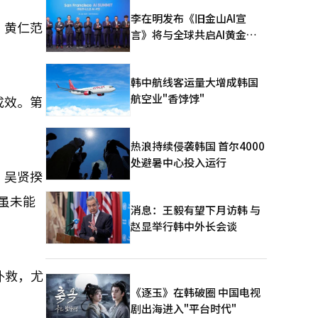
李在明发布《旧金山AI宣
，黄仁范
言》将与全球共启AI黄金时
代
韩中航线客运量大增成韩国
航空业"香饽饽"
成效。第
热浪持续侵袭韩国 首尔4000
处避暑中心投入运行
，吴贤揆
虽未能
消息：王毅有望下月访韩 与
赵显举行韩中外长会谈
扑救，尤
《逐玉》在韩破圈 中国电视
剧出海进入"平台时代"