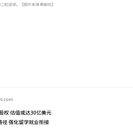
二粒进球。【图片来源 韩联社】
ws.com
股权 估值或达30亿美元
路径 强化留学就业衔接