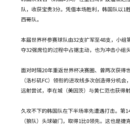
队，收获宝贵3分。凭借本场胜利，韩国队以1
西哥队。
本届世界杯参赛球队由32支扩军至48支，小
夺32强席位的过程中占据主动，也为冲击小组
面对时隔20年重返世界杯决赛圈、曾两次获得
（洛杉矶FC）领衔的进攻线多次创造得分机会
远射尝试，李在城（美因茨）与黄仁范也获得
久攻不下的韩国队在下半场率先遭遇打击。第1
（狼队）头球破门，取得1比0领先。这也是捷