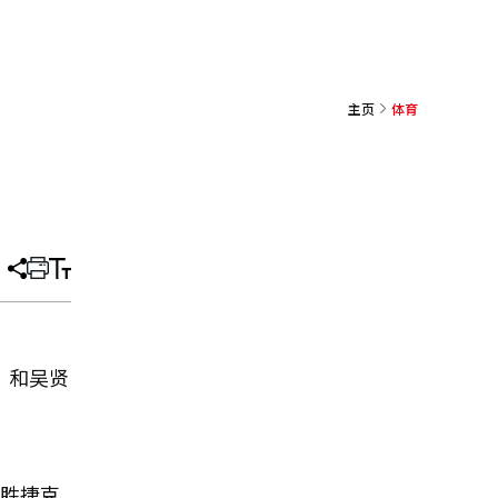
主页
体育
分
打
调
享
印
整
文
大
章
小
）和吴贤
战胜捷克