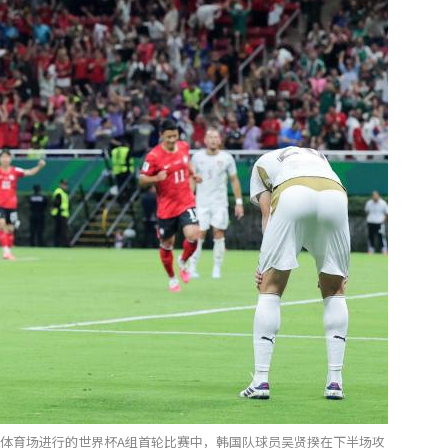
拉体育场进行的世界杯A组首轮比赛中，韩国队球员吴贤揆在下半场攻