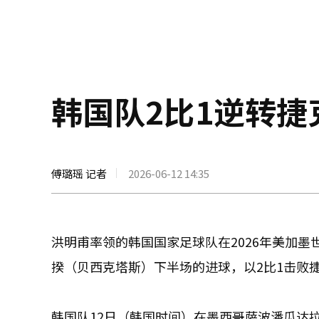
韩国队2比1逆转捷
傅璐瑶 记者
2026-06-12 14:35
洪明甫率领的韩国国家足球队在2026年美加
揆（贝西克塔斯）下半场的进球，以2比1击败
韩国队12日（韩国时间）在墨西哥萨波潘瓜达