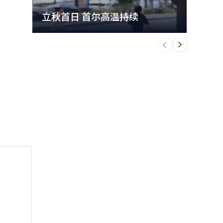
立秋首日 首尔高温持续
极端
个
前
一
下