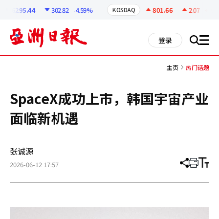
코
인
6295.44
302.82
-4.59%
801.66
2.07
+0.26
KOSDAQ
정
보
all
登录
搜
men
索
主页
热门话题
SpaceX成功上市，韩国宇宙产业
面临新机遇
张诚源
2026-06-12 17:57
分
打
调
享
印
整
文
大
章
小