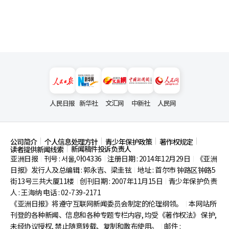
人民日报
新华社
文汇网
中新社
人民网
公司简介
个人信息处理方针
青少年保护政策
著作权规定
新闻稿件投诉负责人
读者提供新闻线索
亚洲日报
刊号 : 서울,아04336
注册日期 : 2014年12月29日
《亚洲
|
|
|
日报》发行人及总编辑 : 郭永吉、梁圭铉
地址 : 首尔市
钟路区钟路5
|
街13号三共大厦11楼
创刊日期 : 2007年11月15日
青少年保护负责
|
|
人 : 王海纳 电话 : 02-739-2171
《亚洲日报》将遵守互联网新闻委员会制定的伦理纲领。
本网站所
|
刊登的各种新闻、信息和各种专题专栏内容, 均受《著作权法》
保护,
未经协议授权, 禁止随意转载、复制和散布使用。
邮件 :
|