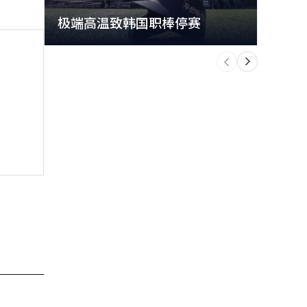
极端高温致韩国职棒停赛
首尔
个
前
一
下