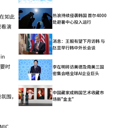
热浪持续侵袭韩国 首尔4000
，在如此
处避暑中心投入运行
观看演
消息：王毅有望下月访韩 与
赵显举行韩中外长会谈
in
重要时
李在明将访美德及南美三国
密集会晤全球AI企业巨头
中国藏家成韩国艺术收藏市
秘氛围，
场新"金主"
IC