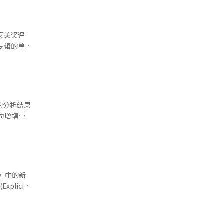
够取得如此成
”“不同正
对非英语音
均增幅
多歌迷支
别回落至
字歌曲销量
等方面的消
销售额增长
最佳亚洲流
费者销售额
。
，也有效带动