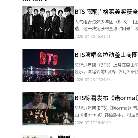
BTS"硬刚"格莱美奖获
人气组合防弹少年团（BTS）【图片提供 韩联社】 人气组合防弹少年团（
选，这一决定获得全球“阿米”及多位知名人士的声援支持。 据
《Aliens》在全球粉丝的集体
2026-07-30 15:41:51
绩实属罕见。 业内认为《Aliens》所传达的理念与BTS此次宣布抵制格莱美的立场高度契合。《Aliens》以外星人为
隐喻，讲述成员作为韩国艺人在
BTS演唱会拉动釜山商圈
是特别之处”的理念，鼓励人们坚持自我，不必迎合外界标准
亚洲艺人成就的回应，其中一句
防弹少年团（BTS）上月在釜山举行演唱会，带动
乐及亚洲艺人的刻板印象。 《Aliens》此次意外登顶，不仅体现了全球粉丝对歌曲内容的认可，更是阿米对BTS“不
显示，演唱会前后4周（5月30日
应以语言和地域划分音乐”这一理
（0.4%）和首尔（0.3%）同期水平。
2026-07-23 17:34:56
持。 BTS在每逢重大活动节点时，全球各国阿米都会通过串流播放、数字购买等方式表达支持。去年12月，在组合即
周和前一周销售额同比分别增长4.
将以完整阵容回归之际，粉丝还曾将
3.4%和1%，反映出消费增长主要集中在观众集中到访
榜”冠军。 全球大量粉丝在社交平台X上发起#WeStandWithBTS#、#Proud_of_BTS#等话题接力，声援BTS的决
BTS惊喜发布《诺orma
幅位居各行业首位；美容美发行业
定，相关话题持续升温。 韩国说唱组合EpikHigh成员Tablo、奈飞动画电影《K-POP：猎魔女团》导演玛吉·姜等
费需求明显增加。 从主要商圈来看，影岛区销售额同比增长13.7%，国际市场增长11%，西面增长8.7%，海云台增
防弹少年团(BTS)《诺ormal》音乐视频 韩国偶像团体防弹少年团(BTS)发布了他们的第五
也纷纷在社交平台转发有关新闻，并配上声援表情。 此外，曾参与BTS第五张
长5%，釜山站周边增长4.2%，主要旅游商
曲《诺ormal》韩语版本。 根据Big Hit Music的消息，BTS于当天中午1点同时发布了《诺ormal》的显性(Explicit)
作的美国知名音乐制作人Mike Will 
地消费增长的重要力量。数据显示
版本、清洁(Clean)版本和伴奏(Instrumental)版本。 韩语版本
2026-07-17 19:40:00
BTS成员在社交媒体宣布，不会
148.1%，餐饮业增长72.3
同日，Spotify上也提前发布了英文原
行音乐表演”奖项，认为音乐不
同比激增259.1%，广安里增长1
绘了华丽舞台背后成员们疲惫和混乱的