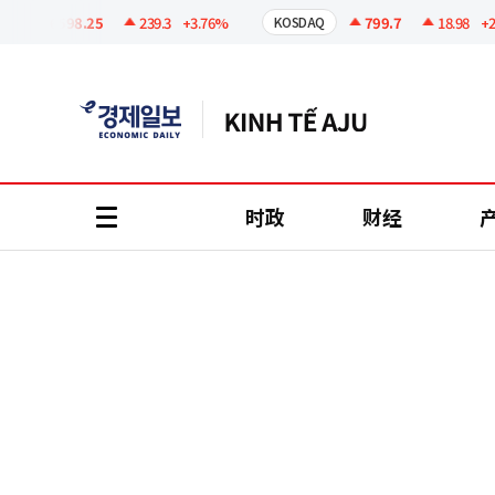
코
인
6598.25
239.3
+3.76%
799.7
18.98
+2.43
KOSDAQ
정
보
时政
财经
all
menu