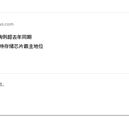
ws.com
病例超去年同期
保持存储芯片霸主地位
载。