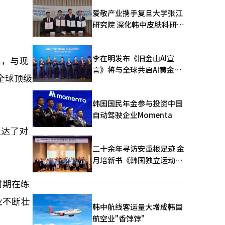
爱敬产业携手复旦大学张江
研究院 深化韩中皮肤科研合
作
李在明发布《旧金山AI宣
出，与现
言》将与全球共启AI黄金时
全球顶级
代
韩国国民年金参与投资中国
自动驾驶企业Momenta
表达了对
二十余年寻访安重根足迹 金
月培新书《韩国独立运动圣
地：向旅顺口追问历史》出
时期在练
版
业不断壮
韩中航线客运量大增成韩国
航空业"香饽饽"