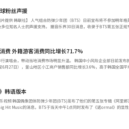
全球粉丝声援
BTS）日前宣布将不参加明年格莱美奖评
音乐界30日消息，收录于BTS第五张正规专辑的单曲
助力下，登顶全球78个国家（地区）的iTunes单曲榜。作为非主打歌，能
国际舞台上发展的身份认同、想法抱负等。歌词中“按照自己的标准前行
消费 外籍游客消费同比增长71.7%
。 歌曲中还借歌词表达了对西方主流音乐市场长期质疑
“只有眼睛特别大的你们这样说”，被认为含蓄批评了部分西方音乐产业
当地消费市场明显升温。 韩国中小风险企业部日前发布的分析结果
至6月27日），釜山地区小工商户销售额同比增长3.6%，高于韩国全国平
念的积极回应。BTS主动放弃参评格莱美而不是迎合评奖标准，引发众
显示大型文化活动对地方消费具有显著带动作用。 从消费走势来看，演出前两
4%和3.3%，演出当天增幅达到11.1%；演出结束后一周和两周增幅分
BTS于2018年发行的歌曲《Anpanman》推上美国公告牌“全球数
和观演期间。 分行业来看，便利店销售额同比增长6.5%，增
l》韩语版本
和餐饮业分别增长6.2%和3.6%，反映出游客在餐饮、购物及生活服务
张专辑《阿里郎》中的新
正规专辑歌曲《Aliens》和《2.0》制
圈销售额增幅均高于釜山整体平均水平。 与此同时，外籍游客成为推动当
Made-It也在社交平台发文写下“BTS ALIENS”，为组合送上支持。 本月29日，
，分析期间釜山地区外籍消费者销售额同比增长71.7%。其中，住宿业
曾在6月举行的世界巡演釜山演出中首次向粉丝公开。
向明年的格莱美奖提交作品参评。成员们在声明中委婉批评格莱美新增“
%，便利店增长71%，美容美发行业增长63.8%。按商圈来看，影岛区外籍消
版的音乐视频。YouTube等其他平台将于19日陆续上传。 此次音乐视频真实描
应被地域和语言划分，强调不会为了迎合奖项标准而改变自身的音乐理念
01.3%，西面增长86.5%，显示大型K-POP演出不仅吸引大量海外游客
日常生活，并对大众所经历的不安和疲惫给予了诚恳的安慰。 由全球知名制作