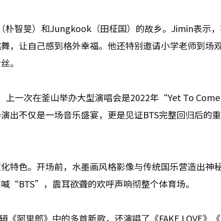
朴智旻）和Jungkook（田柾国）的故乡。Jimin表示
跳舞，让自己感到格外幸福。他还特别邀请小学老师到场
粉丝。
在釜山举办大型演唱会是2022年“Yet To Come 
这场演出不仅是一场音乐盛宴，更是见证BTS完整回归后的
文化特色。开场前，水墨画风格影像与传统国乐营造出神
喊“BTS”，震耳欲聋的欢呼声响彻整个体育场。
《阿里郎》中的多首新歌，还演唱了《FAKE LOVE》《M