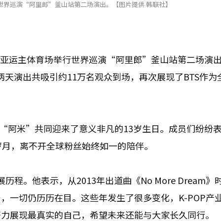
行世界巡演“阿里郎”釜山站第二场演出。【图片提供 韩联社】
釜山亚运主体育场举行世界巡演“阿里郎”釜山站第二场演
。两天演出共吸引约11万名观众到场，再次展现了BTS作为
与“阿米”共同迎来了意义非凡的13岁生日。成员们纷纷
岁月，离不开全球粉丝始终如一的陪伴。
。他表示，从2013年出道曲《No More Dream》
，一切仍历历在目。这些年发生了很多变化，K-POP产
努力展现最真实的自己，希望未来还能与大家长久同行。