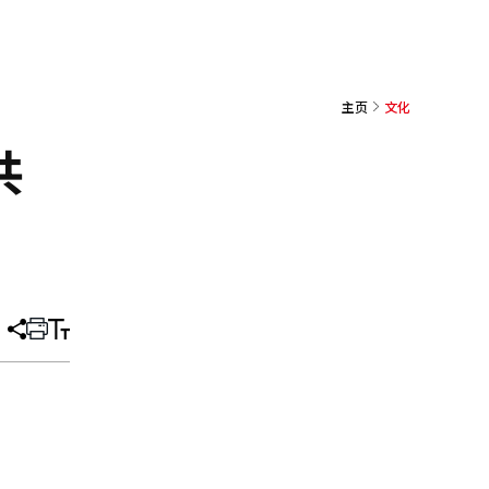
主页
文化
共
分
打
调
享
印
整
文
大
章
小