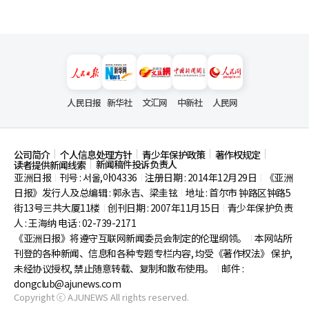
人民日报
新华社
文汇网
中新社
人民网
公司简介
个人信息处理方针
青少年保护政策
著作权规定
新闻稿件投诉负责人
读者提供新闻线索
亚洲日报
刊号 : 서울,아04336
注册日期 : 2014年12月29日
《亚洲
|
|
|
日报》发行人及总编辑 : 郭永吉、梁圭铉
地址 : 首尔市
钟路区钟路5
|
街13号三共大厦11楼
创刊日期 : 2007年11月15日
青少年保护负责
|
|
人 : 王海纳 电话 : 02-739-2171
《亚洲日报》将遵守互联网新闻委员会制定的伦理纲领。
本网站所
|
刊登的各种新闻、信息和各种专题专栏内容, 均受《著作权法》
保护,
未经协议授权, 禁止随意转载、复制和散布使用。
邮件 :
|
dongclub@ajunews.com
Copyright ⓒ AJUNEWS All rights reserved.