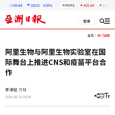
코
인
6295.44
302.82
-4.59%
801.66
2.07
+0.
KOSDAQ
정
보
all
登录
搜
men
索
主页
热门话题
阿里生物与阿里生物实验室在国
际舞台上推进CNS和疫苗平台合
作
李涍柾 기자
2026-06-15 10:24
分
打
调
享
印
整
文
大
章
小