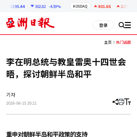
코
인
6295.44
302.82
-4.59%
801.66
2.07
+0.2
KOSDAQ
정
보
all
登录
搜
men
索
主页
热门话题
李在明总统与教皇雷奥十四世会
晤，探讨朝鲜半岛和平
기자
2026-06-15 20:21
分
打
调
享
印
整
文
大
章
小
重申对朝鲜半岛和平政策的支持