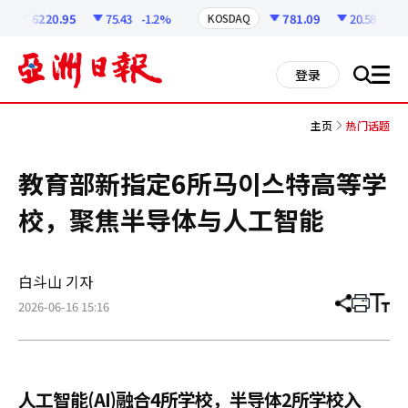
코
인
6220.95
75.43
-1.2%
781.09
20.58
-2.57
KOSDAQ
정
보
all
登录
搜
men
索
主页
热门话题
教育部新指定6所马이스特高等学
校，聚焦半导体与人工智能
白斗山 기자
2026-06-16 15:16
分
打
调
享
印
整
文
大
章
小
人工智能(AI)融合4所学校，半导体2所学校入