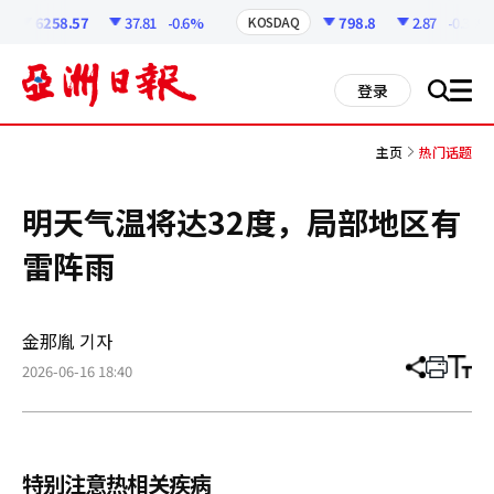
코
인
6258.57
37.81
-0.6%
798.8
2.87
-0.36%
KOSDAQ
정
보
all
登录
搜
men
索
主页
热门话题
明天气温将达32度，局部地区有
雷阵雨
金那胤 기자
2026-06-16 18:40
分
打
调
享
印
整
文
大
章
小
特别注意热相关疾病