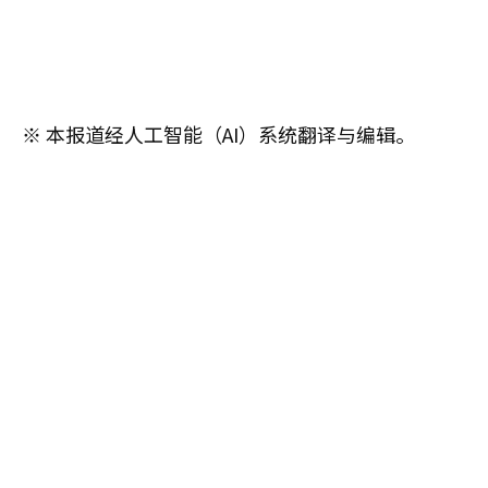
※ 本报道经人工智能（AI）系统翻译与编辑。