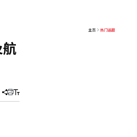
主页
热门话题
及航
分
打
调
享
印
整
文
大
章
小