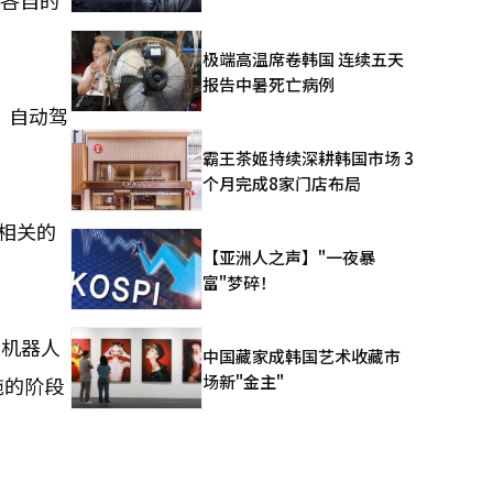
但各自的
极端高温席卷韩国 连续五天
报告中暑死亡病例
，自动驾
霸王茶姬持续深耕韩国市场 3
个月完成8家门店布局
人相关的
【亚洲人之声】"一夜暴
富"梦碎！
和机器人
中国藏家成韩国艺术收藏市
场新"金主"
施的阶段