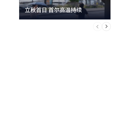
立秋首日 首尔高温持续
极端
个
前
一
下