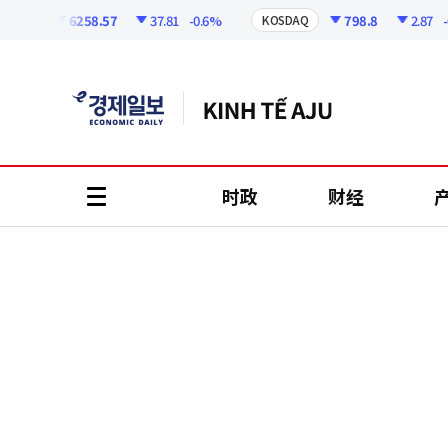
코
인
6258.57
37.81
-0.6%
798.8
2.87
-0.3
PI
KOSDAQ
정
보
时政
财经
all
menu