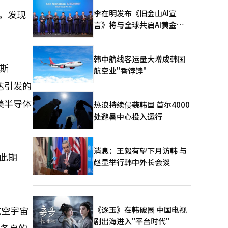
李在明发布《旧金山AI宣
势，发现
言》将与全球共启AI黄金时
代
韩中航线客运量大增成韩国
特斯
航空业"香饽饽"
伟达引发的
美半导体
热浪持续侵袭韩国 首尔4000
处避暑中心投入运行
消息：王毅有望下月访韩 与
此期
赵显举行韩中外长会谈
航空宇宙
《逐玉》在韩破圈 中国电视
剧出海进入"平台时代"