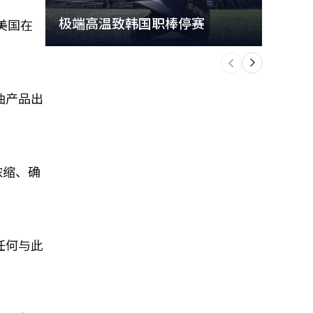
极端高温致韩国职棒停赛
首尔
美国在
个
前
一
下
油产品出
浓缩、确
任何与此