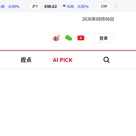
-0.46%
898.62
4.98
-0.55%
209.98
1.02
JPY
CNY
2026年08月06日
登录
weibo
weixin
youtube
观点
AI PICK
搜
索