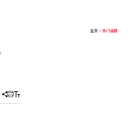
主页
热门话题
，
分
打
调
享
印
整
文
大
章
小