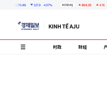
코
인
6270.46
327.8
-4.97%
804.35
4.76
+0.
KOSDAQ
정
보
时政
财经
all
menu