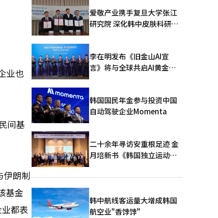
爱敬产业携手复旦大学张江
研究院 深化韩中皮肤科研合
作
李在明发布《旧金山AI宣
言》将与全球共启AI黄金时
企业也
代
韩国国民年金参与投资中国
自动驾驶企业Momenta
建民间基
二十余年寻访安重根足迹 金
月培新书《韩国独立运动圣
地：向旅顺口追问历史》出
与伊朗制
版
该基金
韩中航线客运量大增成韩国
企业都表
航空业"香饽饽"