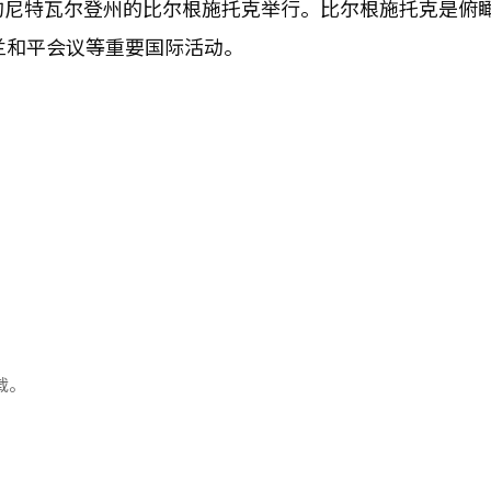
的尼特瓦尔登州的比尔根施托克举行。比尔根施托克是俯
兰和平会议等重要国际活动。
载。