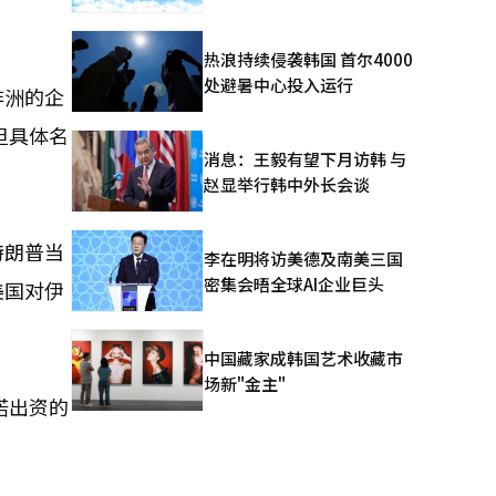
热浪持续侵袭韩国 首尔4000
处避暑中心投入运行
非洲的企
但具体名
消息：王毅有望下月访韩 与
赵显举行韩中外长会谈
特朗普当
李在明将访美德及南美三国
密集会晤全球AI企业巨头
美国对伊
中国藏家成韩国艺术收藏市
场新"金主"
诺出资的