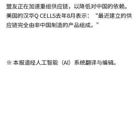
盟友正在加速重组供应链，以降低对中国的依赖。
美国的汉华Q CELLS去年8月表示：“最近建立的供
应链完全由非中国制造的产品组成。”
※ 本报道经人工智能（AI）系统翻译与编辑。