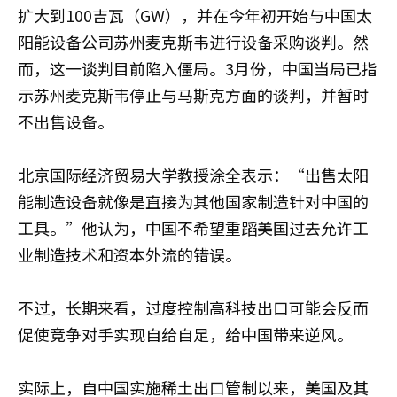
扩大到100吉瓦（GW），并在今年初开始与中国太
阳能设备公司苏州麦克斯韦进行设备采购谈判。然
而，这一谈判目前陷入僵局。3月份，中国当局已指
示苏州麦克斯韦停止与马斯克方面的谈判，并暂时
不出售设备。
北京国际经济贸易大学教授涂全表示：“出售太阳
能制造设备就像是直接为其他国家制造针对中国的
工具。”他认为，中国不希望重蹈美国过去允许工
业制造技术和资本外流的错误。
不过，长期来看，过度控制高科技出口可能会反而
促使竞争对手实现自给自足，给中国带来逆风。
实际上，自中国实施稀土出口管制以来，美国及其