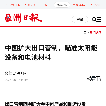
코
인
6299.66
40.89
+0.65%
854.62
55.81
+6.
KOSDAQ
정
보
all
登录
搜
men
索
主页
热门话题
中国扩大出口管制，瞄准太阳能
设备和电池材料
裵仁宣 특파원
2026-06-18 00:08
分
打
调
享
印
整
文
大
章
小
出口管制范围扩大至中间产品和制造设备