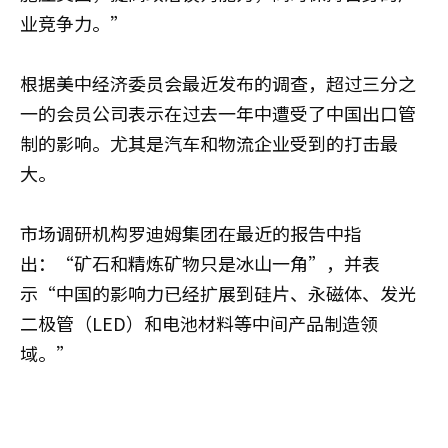
业竞争力。”
根据美中经济委员会最近发布的调查，超过三分之
一的会员公司表示在过去一年中遭受了中国出口管
制的影响。尤其是汽车和物流企业受到的打击最
大。
市场调研机构罗迪姆集团在最近的报告中指
出：“矿石和精炼矿物只是冰山一角”，并表
示“中国的影响力已经扩展到硅片、永磁体、发光
二极管（LED）和电池材料等中间产品制造领
域。”