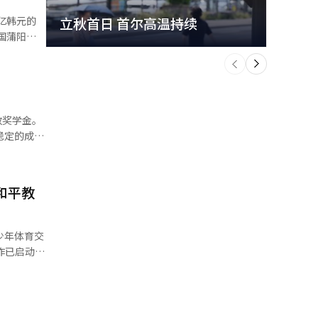
立秋首日 首尔高温持续
极端
个
前
一
下
此次训练
园、达山草
稳定的成长
，将有望形
级
和平教
动员的竞技
们迈向更大
进，进一步
少年体育交
流，提升体
长金京成）
消费相结合