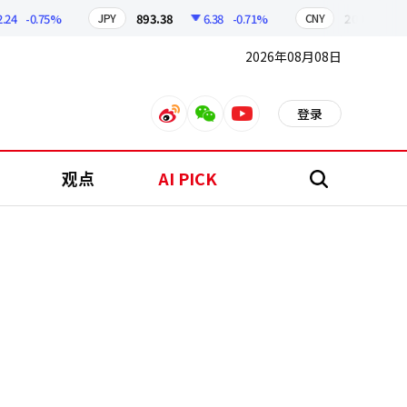
-0.75%
893.38
6.38
-0.71%
209.17
1.7
JPY
CNY
2026年08月08日
登录
weibo
weixin
youtube
观点
AI PICK
搜
索