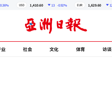
6%
1,410.60
13
-0.92%
1,629.60
12.24
USD
EUR
产业
社会
文化
体育
访谈