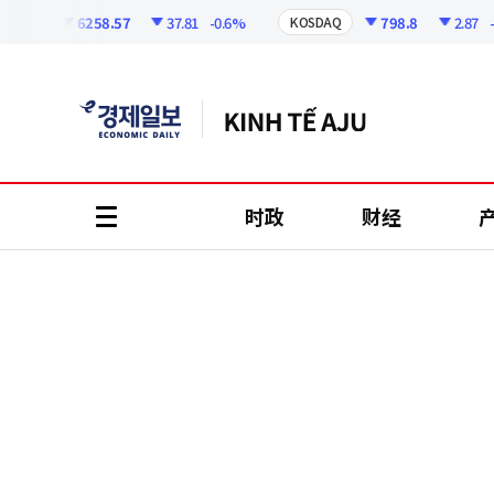
코
인
6258.57
37.81
-0.6%
798.8
2.87
-0.3
PI
KOSDAQ
정
보
时政
财经
all
menu