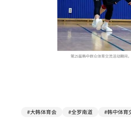
第25届韩中群众体育交流活动期间
#大韩体育会
#全罗南道
#韩中体育