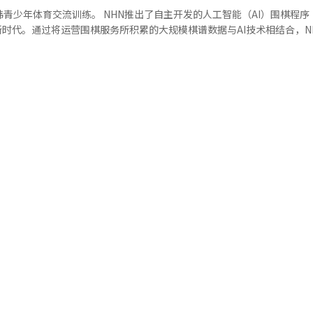
级的学生及校外青少年参与，课程满意度达88.2%。※ 本报道经人工智能（
育活动中自然地学习合作、关心和尊重的价值观，培养具备和平与共同体
N推出了自主开发的人工智能（AI）围棋程序‘韩
新时代。通过将运营围棋服务所积累的大规模棋谱数据与AI技术相结合，N
育厅的成立是连接教育价值与机会的
届中韩青少年体育交流’围棋项目联合
青少年通过体育共同准备未来的契机。”他期待“学生们共同参与和交流
的国际交流项目。
育交流协会理事长表示：“体育是超越语言和意
成的‘未来世代交流活跃化’的一部分首次被加入。 在此次训练中，参与的
的沟通工具。”他承诺将与教育厅紧密合作，帮助青少年通过体育相互理
等级测试’与AI进行对弈。‘韩斗挑战’是与职业棋手水平的AI进行实
自己的棋力选择9个难度等级中的一个进行水平测试。 通过使用AI，参与者
历史领域的交流项目。※ 本报道经人工智能（AI）系统翻译与编辑。
弱点。 ‘韩斗’是NHN自1999年起运营的‘韩游戏围
础上自主开发的AI围棋程序。2019年，‘韩斗’在与李世石九段的退役
力。此后，‘韩斗’通过不断改进读棋算法和持续学习，提升了性能。 NHN表
的支持，展示了AI技术不仅可以应用于游戏，还可以在教育和体育训练
程序给我们带来了新鲜感。希望未来其他项目也能引入AI训练程序。”※ 