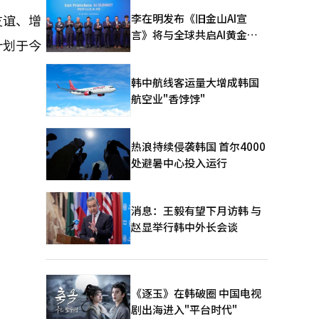
李在明发布《旧金山AI宣
友谊、增
言》将与全球共启AI黄金时
计划于今
代
韩中航线客运量大增成韩国
航空业"香饽饽"
热浪持续侵袭韩国 首尔4000
处避暑中心投入运行
消息：王毅有望下月访韩 与
赵显举行韩中外长会谈
《逐玉》在韩破圈 中国电视
剧出海进入"平台时代"