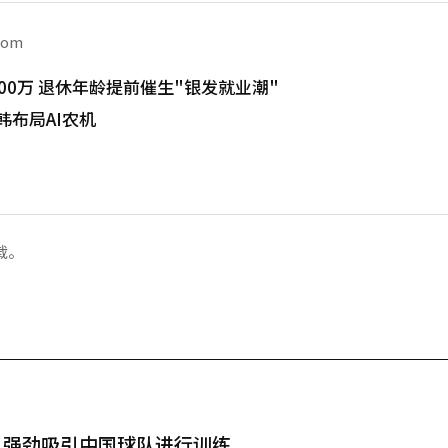
com
00万 退休年龄提前催生"银发就业潮"
韩布局AI农机
载。
，强劲吸引中国球队进行训练