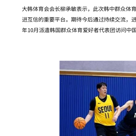
大韩体育会会长柳承敏表示，此次韩中群众体
进互信的重要平台。期待今后通过持续交流，
年10月派遣韩国群众体育爱好者代表团访问中