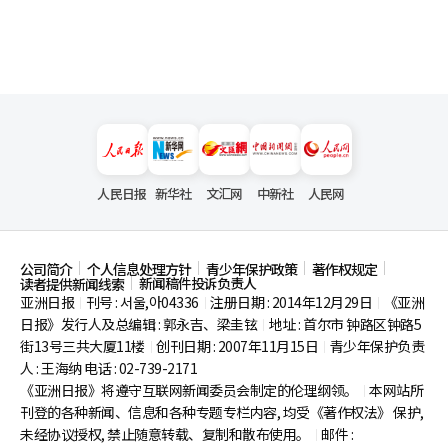
人民日报
新华社
文汇网
中新社
人民网
公司简介
个人信息处理方针
青少年保护政策
著作权规定
新闻稿件投诉负责人
读者提供新闻线索
亚洲日报
刊号 : 서울,아04336
注册日期 : 2014年12月29日
《亚洲
|
|
|
日报》发行人及总编辑 : 郭永吉、梁圭铉
地址 : 首尔市
钟路区钟路5
|
街13号三共大厦11楼
创刊日期 : 2007年11月15日
青少年保护负责
|
|
人 : 王海纳 电话 : 02-739-2171
《亚洲日报》将遵守互联网新闻委员会制定的伦理纲领。
本网站所
|
刊登的各种新闻、信息和各种专题专栏内容, 均受《著作权法》
保护,
未经协议授权, 禁止随意转载、复制和散布使用。
邮件 :
|