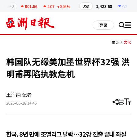
코
인
801.66
2.07
+0.26%
1,423.60
0.3
-0.02
OSDAQ
USD
정
보
all
登录
搜
men
索
主页
文化
韩国队无缘美加墨世界杯32强 洪
明甫再陷执教危机
王海纳 记者
2026-06-28 14:46
分
打
调
享
印
整
文
大
章
小
한국, 8년 만에 조별리그 탈락…32강 진출 끝내 좌절