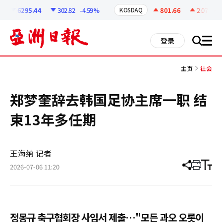
코
인
6295.44
302.82
-4.59%
801.66
2.07
+0.
KOSDAQ
정
보
all
登录
搜
men
索
主页
社会
郑梦奎辞去韩国足协主席一职 结
束13年多任期
王海纳 记者
2026-07-06 11:20
分
打
调
享
印
整
文
大
章
小
정몽규 축구협회장 사임서 제출…"모든 과오 오롯이