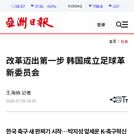
코
인
6258.57
37.81
-0.6%
798.8
2.87
-0.36%
KOSDAQ
정
보
all
登录
搜
men
索
主页
社会
改革迈出第一步 韩国成立足球革
新委员会
王海纳 记者
2026-07-06 16:50
分
打
调
享
印
整
文
大
章
小
한국 축구 새 판짜기 시작…박지성 앞세운 K-축구혁신