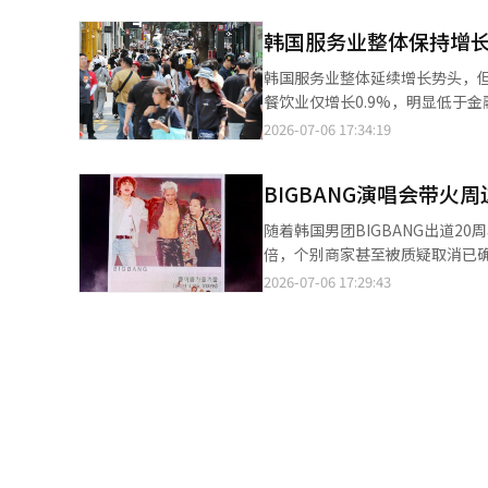
南等传统核心市场，人气和成长
则意味着景气有望改善。 调查显示，53.1%的受访企业认为，消费模式变化及内需疲软导致消费者支出减少，是第二
韩国服务业整体保持增长
季度景气恶化的主要原因；另有32
时，食品企业原材料采购价格持续攀
韩国服务业整体延续增长势头，但
远高于荣枯线；相比之下，产品出
餐饮业仅增长0.9%，明显低于
大幅上涨，但企业出于市场竞争等因素考虑，产品提价
费信心及自营业者经营状况仍将影响下半年内需复苏。 据韩国国家统计
2026-07-06 17:34:19
和营业利润指数分别为92.9和9
的数据，今年1月至5月，韩国全
个百分点，显示企业盈利能力进一
2.7%，餐饮及酒吧行业仅增长0
前一季度有所下滑；不过，出口销
BIGBANG演唱会带火
9.5%，住宿餐饮业恢复速度明显落后于高附加值服务行业。 
整体销售下滑的压力。 展望第三季度，韩国食品行业景气预期指数为100.4，虽略高于荣枯线，但低于此前市场对第
活动等政策，为住宿餐饮业带来
随着韩国男团BIGBANG出道
二季度作出的101.5的预期值
苏。不过，住宿餐饮业已逐步摆脱
倍，个别商家甚至被质疑取消已确认订单后高价重新
指数升至116.6，较此前对第二
长。今年4月和5月行业生产同比分别增长1.2
20周年纪念演唱会将于8月21
2026-07-06 17:29:43
际大宗商品价格波动加剧，食品企业
行业复苏仍面临较大不确定性。韩
场馆周边住宿需求迅速攀升，房价随之大幅上涨。 其中，距离场馆较近的大
示，今年第二季度部分食品企业
关闭等因素，都可能进一步抑制居民消费意愿，影响
涨两倍以上。平日每晚约8万至10
峻。若国内外经营环境无法明显改善，行业短期内
截至今年第一季度，韩国自营业者
（约合人民币1660元），涨幅
品。【图片提供 韩联社】
额增至22.3万亿韩元，逾期率升至2%以上，为近十年
罄。 不仅是场馆周边，距离约30分钟车程的首尔恩平区佛光站附近，不少住宿设施也提前数周订满。与此同时，部
融机构贷款总额的28.5%，风
分消费者反映遭遇酒店要求取消已
不稳固的背景下，加强对高风险
间，随后酒店以施工等理由要求
疑。 韩国专家指出，大型活动期间住宿价格随市场供需变化上涨属于正常市场现象，但若商家在订单确认后单方面毁
约，甚至借此高价转售房间，不仅会损害消费者权益