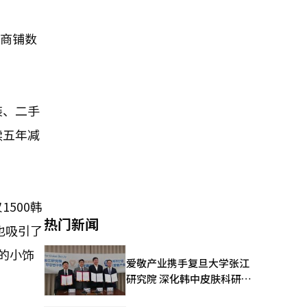
置商铺数
装、二手
续五年减
500韩
热门新闻
也吸引了
的小饰
爱敬产业携手复旦大学张江
研究院 深化韩中皮肤科研合
作