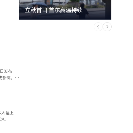
立秋首日 首尔高温持续
极端
个
前
一
下
历史新高。过
同比增长
比增长
本大幅上
BSI）为
来西亚、越
高于100