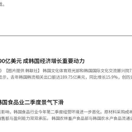
载。
90亿美元 成韩国经济增长重要动力
化体育观光部和韩国国际文化交流振兴院7日发布
显示，去年韩国韩流相关出口额达189.75亿美元，同比增长15.9%，创
品服务出口增速的两倍，已成为韩国经济增长的重要动力。 报告显示，去年韩
.88亿美元，同比增长14.2%，消费品及旅游出口额达到87.88亿美元，
韩国食品业二季度景气下滑
发效应为20.79万亿韩元，同比增长20.1%，带动就业24.237万人，同
素影响，韩国食品行业今年第二季度经营环境进一步恶化。原材料采购成
。 韩国农林畜产食品部与韩国农水产食品流通公社
。目前，韩
第二季度食品产业景气调查》显示，今年第二季度韩国食品行业景气现况指数（
13个，美国、英国和阿联酋的韩流人气和成长指数持续上升。而泰国、马
百分点。该指数以100为荣枯线，低于100意味着企业普遍认为经营状况不佳，