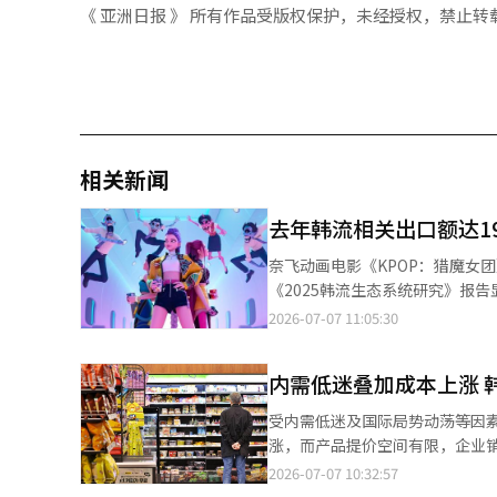
《 亚洲日报 》 所有作品受版权保护，未经授权，禁止转
相关新闻
去年韩流相关出口额达1
奈飞动画电影《KPOP：猎魔女团》【图片提供 韩联社】 韩国文
《2025韩流生态系统研究》报告
去十年间韩流相关出口增速达到整体商
2026-07-07 11:05:30
流带动的文化内容出口额达到101
18%。 从行业来看，音乐和旅游领域增长较快。受奈飞动画电影《KPOP：猎魔女团》热播等影响，音乐和旅游出口
内需低迷叠加成本上涨 
同比分别增长84%和37.8%。 韩流对国民经济的带动效应同样创下历史新高，去年韩流创造的经济效应达48.28万亿
韩元，同比增长21.9%，附加值诱
受内需低迷及国际局势动荡等因
23.2%。 数据显示，自2015年后韩流相关出口额增长2.68倍，而同期整体商品和服务出口进增长1.36倍，韩流产业发
涨，而产品提价空间有限，企业销售额与盈利能力双双承压
展速度几乎达到整体出口增速两倍。 不过，报告也指出，韩流在不同国家和地区的发展呈现明显分化趋势
（aT）7日发布的《2026年
2026-07-07 10:32:57
流已进入大众化阶段的国家增至
93.3，较第一季度下降0.9个