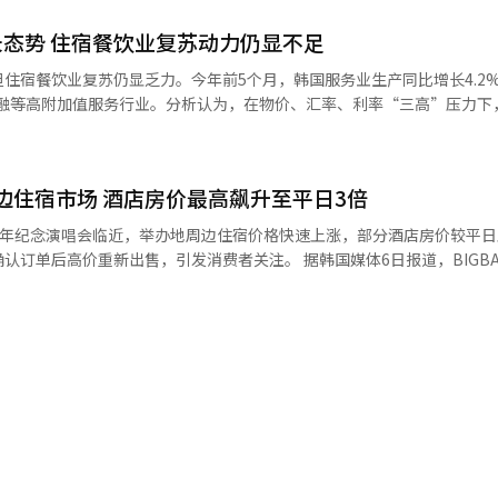
指数均出现下滑，显示市场发展面临瓶颈。
态势 住宿餐饮业复苏动力仍显不足
.2%的企业认为，国际局势恶化引发的经济不确定性对行业造成较大冲击。 与
升。第二季度原材料采购价格指数达到133.9，较第一季度上升13.4
住宿餐饮业复苏仍显乏力。今年前5个月，韩国服务业生产同比增长4.2
厂价格指数仅为103.8，较第一季度仅上升2.5个百分点。这意味着尽管
金融等高附加值服务行业。分析认为，在物价、汇率、利率“三高”压力下
空间十分有限。 调查还显示，第二季度韩国食品产业销售指数
门户（KOSIS）及韩国产业活动统计6日公布
2.3，均低于100。其中，销售指数与第一季度基本持平，但营业利润指数同期
产业生产指数同比增长2.7%。其中，服务业生产同比增长4.2%，住宿业
步减弱。从销售结构来看，内需市场依旧低迷，第二季度国内销售指数为9
.6%。相比之下，金融和保险业、专业科学及技术服务业生产分别增长8.7
售指数达到102.6，高于荣枯线，表明海外市场表现相对稳健，在一定程
周边住宿市场 酒店房价最高飙升至平日3倍
韩国政府表示，外籍游客增加、消费券发放及住宿优惠
一定支撑。但人口减少、餐饮消费放缓以及聚餐文化变化等因素，仍持续
20周年纪念演唱会临近，举办地周边住宿价格快速上涨，部分酒店房价较平日
，反映出企业对未来经营环境仍持谨慎态度。与此同时，第三季度原材料采购
此前连续下滑态势。今年前5个月实现同比正增长，而2024年和去年同
出售，引发消费者关注。 据韩国媒体6日报道，BIGBANG出道
季度的预测值（112.1）高出4.5个百分点。分析人士认为，中东局势持续
%和2.2%，显示复苏势头有所改善。 尽管如此，韩国政府认为，下半年
日至23日在京畿道高阳市高阳综合运动场举行。自6月25日演唱会门票开启
原材料成本压力短期内难以缓解，实际成本涨幅可能超出目前预期。 业内人士表
元兑美元汇率维持高位，进口成本上升、夏季农产品价格波动以及Homep
化站一带，部分住宿价格较前一周同期上
还主动下调了部分产品价格，因此实际经营业绩可能比本次调查结果反映
住宿餐饮业持续回暖。 与此同时，自营业者经营压力持续加大。
万韩元（约合人民币380元至480元）的汽车旅馆，在演唱会期间最高涨至
恐难找到新的增长动力。 在首尔一家便利店，消费者正在选购食
贷款余额接近1100万亿韩元（约合人民币5238亿元），创历史新高；
超过3倍。尽管价格明显上涨，在国内外歌迷集中预订带动下，大部分房源
来最高水平。 韩国银行（央行）指出，自营业者贷款占韩国金
险主要集中在小微服务业、高龄经营者及信用较弱群体。分析认为，在内需
确认订单的情况。有消费者表示，自己曾以11万韩元（约合人民币520
领域的监测，持续完善针对自营业者的金融支持政策，将有助于降低行业
取消订单，而同类型房间很快以更高价格重新出售，引发外界对商家借机
险，进一步巩固服务消费复苏基础。 明洞街头的外籍游客 【图片来源 韩联社】
，也将削弱市场信任。 对此，住宿预订平台运营商表示，平台难