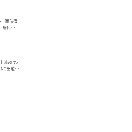
此同
个百分点，
%，而住宿
原材料成本
，居民消
下降1.7
生产增长
3.9，较
%和
度上缓解
制约行业复
上涨超过3
价格预期
期均为负增
紧张导致国
预售以来，
lus门店
的更为严
35万韩元
贷款逾期金
仍很快售
复苏基础仍
元）预订房
长期经营风
涨价的质