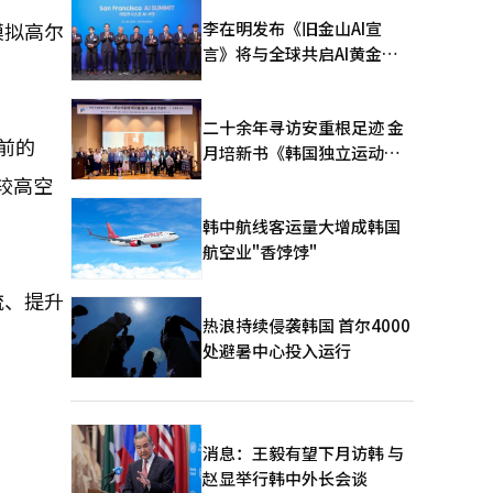
李在明发布《旧金山AI宣
模拟高尔
言》将与全球共启AI黄金时
代
二十余年寻访安重根足迹 金
前的
月培新书《韩国独立运动圣
地：向旅顺口追问历史》出
较高空
版
韩中航线客运量大增成韩国
航空业"香饽饽"
流、提升
热浪持续侵袭韩国 首尔4000
处避暑中心投入运行
消息：王毅有望下月访韩 与
赵显举行韩中外长会谈