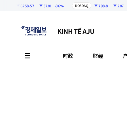
코
인
6258.57
37.81
-0.6%
798.8
2.87
-0.3
PI
KOSDAQ
정
보
时政
财经
all
menu