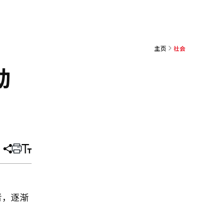
主页
社会
动
分
打
调
享
印
整
文
大
章
小
者，逐渐
。