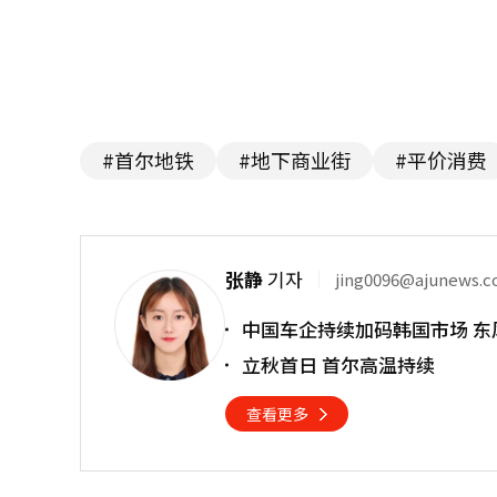
#首尔地铁
#地下商业街
#平价消费
张静
기자
jing0096@ajunews.
中国车企持续加码韩国市场 东
立秋首日 首尔高温持续
查看更多