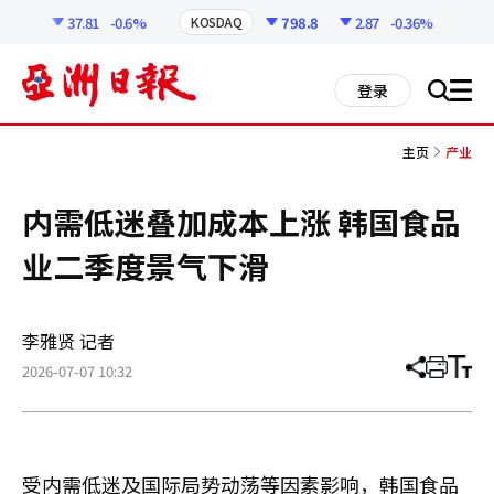
코
인
.57
37.81
-0.6%
798.8
2.87
-0.36%
KOSDAQ
USD
정
보
all
登录
搜
men
索
主页
产业
内需低迷叠加成本上涨 韩国食品
业二季度景气下滑
李雅贤 记者
2026-07-07 10:32
分
打
调
享
印
整
文
大
章
小
受内需低迷及国际局势动荡等因素影响，韩国食品