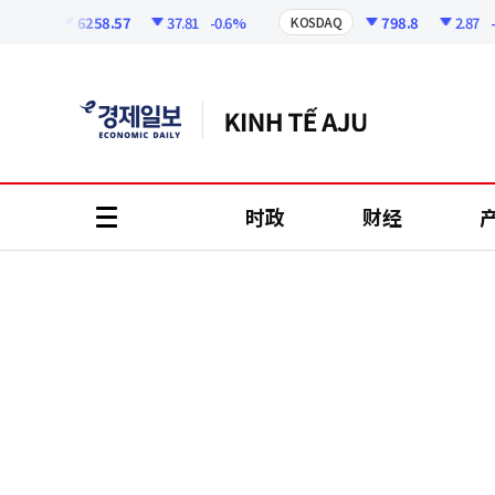
코
인
6258.57
37.81
-0.6%
798.8
2.87
-0.3
I
KOSDAQ
정
보
时政
财经
all
menu