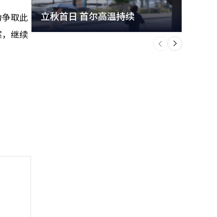
立秋首日 首尔高温持续
极端
力争取此
案，继续
个
前
一
下