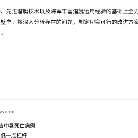
持、先进潜艇技术以及海军丰富潜艇运用经验的基础上全
实壁垒。将深入分析存在的问题，制定切实可行的改进方
破。
ws.com
告中暑死亡病例
要低一点杠杆