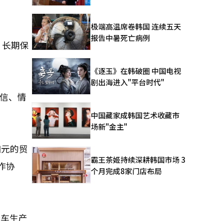
极端高温席卷韩国 连续五天
报告中暑死亡病例
，长期保
《逐玉》在韩破圈 中国电视
剧出海进入"平台时代"
通信、情
中国藏家成韩国艺术收藏市
场新"金主"
加元的贸
霸王茶姬持续深耕韩国市场 3
作协
个月完成8家门店布局
卡车生产