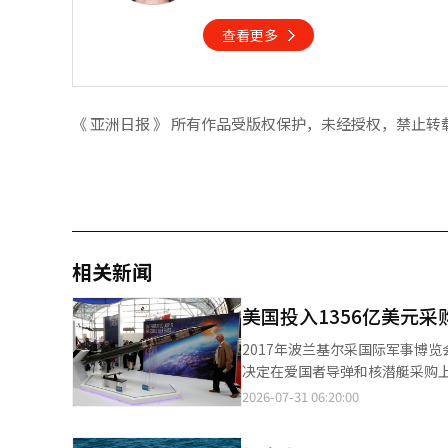
查看更多
《 亚洲日报 》 所有作品受版权保护，未经授权，禁止转
相关新闻
美国投入1356亿美元
2017年波兰基尔采国际军事博览会
决定在爱国者导弹和核潜艇采购上
器需求激增。这一举措旨在保障防务企业未来数
2026-07-31 06:20:00
国国防部已将与洛克希德·马丁公司签署的
签署的47亿美元基础上，追加最