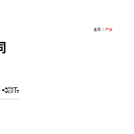
主页
产业
同
分
打
调
享
印
整
文
大
章
小