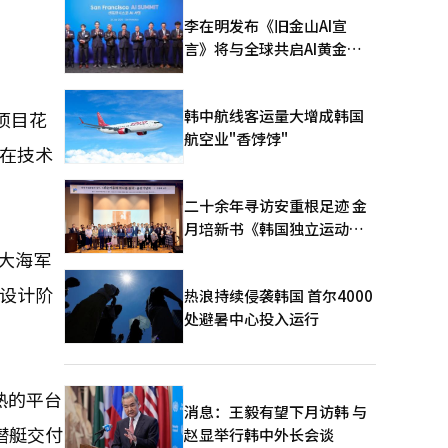
李在明发布《旧金山AI宣
言》将与全球共启AI黄金时
代
韩中航线客运量大增成韩国
项目花
航空业"香饽饽"
国在技术
二十余年寻访安重根足迹 金
月培新书《韩国独立运动圣
地：向旅顺口追问历史》出
拿大海军
版
于设计阶
热浪持续侵袭韩国 首尔4000
处避暑中心投入运行
熟的平台
消息：王毅有望下月访韩 与
潜艇交付
赵显举行韩中外长会谈