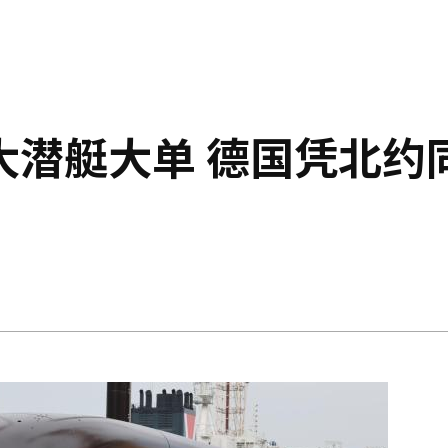
大潜艇大单 德国凭北约