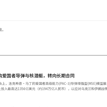
载。
采购爱国者导弹与核潜艇，转向长期合同
上，洛克希德·马丁的爱国者高级能力(PAC-3)导弹增强型(MSE)模型展出。
投入最高达1356亿美元（约194万亿人民币），以应对乌克兰和伊朗战
年的订单量，从而增加生产能力。 据《华尔街日报》30日报道，美
爱国者PAC-3 MSE导弹合同规模扩大至约590亿美元。 这一合同是在4月
多539亿美元。然而，590亿美元的全部金额尚未确定，具体的采购数量