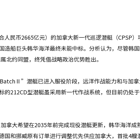
合人民币2665亿元）的加拿大新一代巡逻潜艇（CPSP）
韩国造船巨头韩华海洋最终未能中标。分析认为，尽管韩
同属北约同盟，终凭借战略政治优势胜出。
 BatchⅡ”潜艇已进入服役阶段，远洋作战能力和与加
标的212CD型潜艇虽采用新一代作战系统，但目前仍处
加拿大希望在2035年前完成现役潜艇更新，韩华海洋成
将德国和挪威原有订单进行调整优先供应加拿大，首批4艘