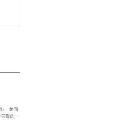
 美国
争导致的武
和合同条款