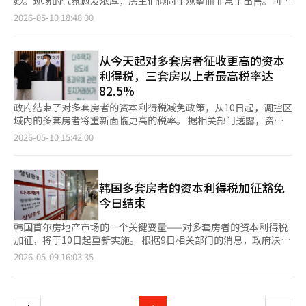
妙。现场的气氛愈发浓厚，房主们倾向于观望而非急于出售。问题
扩大 从首尔市的自我支持趋势来看，这个问题变得更加重要。今
减少引发担忧，最近公寓租赁困境也开始蔓延至非公寓市场。最
的中低价公寓需求集中。 此外，多套房者转让所得税中止的政策
在于，这种趋势并不仅仅是交易减少那么简单。当市场开始冷却
2026-05-10 18:48:00
年年初，首尔市设立了500亿韩元的住房振兴基金，重新开始提供
终，下半年的租赁市场不仅仅是价格问题。政府所称的正常化过程
也可能产生了影响。李在明总统在1月23日通过社交媒体X（前推
时，最先受到影响的往往是租赁市场。 政府期待的局面相对明
搬迁贷款支持。起初的范围相对较窄，主要针对与施工方协商后仍
是否真正运作，或是否导致租客的居住成本增加，将成为首要考
特）正式宣布了多套房者转让税中止的政策。此后，根据房地产平
确。希望在税负加重之前，多套房者的房源能够进入市场，从而增
无法筹集搬迁贷款的项目，尤其是信用度低、规模小，难以跨越商
验。 税制调整信号 在税制方面，李总统传达了更明确的信息。他
台阿实的数据，首尔公寓的挂牌量从1月底的56219件增加到3月21
加供应，稳定市场。实际上，春季时确实有部分急售房源出现，交
业银行门槛的中小型区域。这是为了帮助脆弱的项目。 然而，之
从今天起对多套房者征收更高的资本
表示，对于投资目的的住房持有，“投资所得为何要减免那么
日的80080件，增幅约为42.4%。 特别是多套房者相对较低的处置
易似乎短暂回暖。然而，这种情况并没有持续太久。急售房源迅速
后的方向迅速扩大。首尔市正在推动将基金规模扩大至1000亿韩
多？”“长期投机为何要减免？”并补充道：“我辛苦工作缴纳的
利得税，三套房以上者最高税率达
负担促使他们出售非江南地区的中低价住房，从而推动了外郊地区
被消化，首尔的公寓交易数量再次降至6万套左右。 改变局面的最
元，并将支持限额从3亿韩元提高至5亿韩元，同时考虑包括再融资
税接近一半。” 这一句话中包含了未来税制改革的方向。政府内
82.5%
的交易增加。 从价格区间来看，6000万韩元以下的交易占比从去
终因素是市场的不确定性。除了资本利得税的重新加征，关于额外
贷款的方案。支持对象也从500人以下的中小型项目扩展到所有项
部一直在讨论缩减非居住一套房者的长期持有特别减免，以及加强
年11月至今年1月的20.7%上升至今年2月至5月的23.6%。同一时
税制改革的可能性也被提上日程，这使得多套房者难以做出决策。
政府结束了对多套房者的资本利得税减免政策，从10日起，调控区
目。如果从小型项目开始的支持最终扩展到所有项目，那么政策的
对投资目的住房的税负。此次发言表明，这些讨论不仅仅是想法，
期，6000万至9000万韩元的交易占比也从26.3%扩大至28.7%。
市场上普遍存在这样的想法：如果现在出售房屋，几个月后税制可
域内的多套房者将重新面临更高的税率。 据相关部门透露，资本
性质将发生变化。这将不再是针对脆弱项目的补救措施，而是整治
而是与政府的理念相符。 关键在于长期持有本身，而非实际居
相反，9000万至1500万韩元的交易占比从31.2%下降至29.2%。
能会再次变化。政策变化的可能性越大，市场上的买卖活动就越会
利得税减免政策于9日结束，从当天起，出售调控区域内房产的多
项目整体的金融支持。 首尔市提出的10项法律修订建议也与这一
2026-05-10 15:42:00
住。为了长期居住而持有的房屋与为了期待价格上涨而持有的房屋
1500万至2500万韩元的交易占比也从15.1%降至13.2%，而2500
被推迟。 更为棘手的是，这种趋势也波及到了租赁市场。选择不
套房者将适用更高的税率，联合新闻报道。 根据联合新闻的报
趋势一致。并不仅仅包括搬迁贷款的放宽，还包括对成员地位转让
不能同等看待。政府希望减少房地产的暴利，降低住房持有的预期
万韩元以上的交易占比则从6.0%降至4.7%。 随着中低价公寓交易
出售房屋最终会导致租赁房源的减少。如果房主选择自住或转向赠
道，资本利得税的征收方式是对调控区域内出售房产的多套房者，
限制的放宽、民间整治项目容积率的提高、租赁住房比例的放宽、
收益率，使资金流向更具生产性的领域。7月的税制改革方案因此
占比的扩大，首尔公寓的平均交易价格也有所下降。从今年2月至5
与，市场上可供出租的房源将进一步减少。最近，租赁市场上难以
基本税率为6%至45%，并加收附加税率。 持有两套房者的基本税
再开发项目的成立同意率的放宽、项目成立批准通知期限的缩短、
显得尤为重要。长期持有特别减免是否会被调整，实际居住的要求
月，目前首尔公寓的平均交易价格为10亿9846万韩元，较前3个月
找到符合条件的房屋的反应也正是基于此。 租赁市场本来就是对
率上加20个百分点，持有三套及以上房产者则加30个百分点。加
韩国多套房者的资本利得税加征豁免
施工者选择程序的改善等。这些措施旨在让难以承担分担金的成员
是否会加强，非居住一套房者的监管范围将是关键关注点。 对多
的平均价格11亿8834万韩元下降了约8000万韩元。这一现象被解
市场变化反应最敏感的地方。当买卖市场受阻时，需求不会消失，
上地方所得税，持有三套及以上房产者的最高实际税率可达
能够转让其地位，提高项目的商业价值，并通过减少程序来加快整
今日结束
套房持有者的成本增加 ​​​​​​​ 李总统对多套房者的看法也很明确。他表
读为市场整体复苏的迹象并不明显，而是交易重心向外郊和中低价
而是转向租赁市场。推迟购房的人们会涌向租赁市场。然而，供应
82.5%。 实际税负预计将大幅增加。 根据联合新闻委托专家进行
治项目的进度。在这一系列措施中，搬迁贷款的支持不仅仅是搬家
示：“拥有多套房没有问题，不会禁止，但要承担相应的负担。”
房源转移。 尤其是诺多江（诺恩、道峰、江北）等首尔外郊地区
并不足够。新公寓的入驻量在减少，现有的租赁房源也在减少。市
的模拟结果，如果一位在六年前以1.5亿韩元购入的调控区域房产
费用，而是加速项目进展的金融工具。 是否也要放宽多套房者的
韩国首尔房地产市场的一个关键变量——对多套房者的资本利得税
这并不是要禁止或谴责多套房的持有，而是希望提高持有的成本，
的交易增长显著。根据房地产平台阿实的数据，从今年2月至5月
场的压力自然会向租赁市场集中。 最近，从首尔迁往京畿道的人
以2.5亿韩元出售，产生1亿韩元的资本利得，单套房者可享受长期
限制 最为尖锐的问题是多套房者。首尔市已表示应放宽对多套房
加征，将于10日起重新实施。 根据9日相关部门的消息，政府决定
让市场自行选择。如果想拥有多套房，就必须承担相应的税收和金
17日，首尔公寓交易量排名第一的是江北区的“SK北汉山城
口再次增加，这也可以看作是同样的趋势。人们纷纷迁往如水原、
持有特别扣除（长特扣除）等优惠，需承担约3亿3,300万韩元的资
者的贷款限制。然而，金融监管机构则强调多套房者贷款禁止的原
于今日结束对多套房者资本利得税加征的豁免措施。因此，从10日
融负担。 总统还直接提到了持有税。他指出，我国的持有税普遍
页
2026-05-09 16:03:35
市”，共交易115件。其次是成北区的“汉信·汉珍公寓”，交易
龙仁、城南、高阳等与首尔交通便利的地区。这不仅仅是生活圈的
本利得税。 而调控区域的两套房者则无法享受长特扣除，需加收
则没有改变，并且并未考虑放宽对多套房者的限制。这一冲突揭示
起，在调控区域内，多套房者出售房屋时将再次适用加征税率。
较低，持有多套房的负担并不大。关于金融方面，他表示：“要阻
量为90件，诺恩区的“上溪住宅6单元”也名列前茅。※ 本报道经
移动，更是那些在首尔难以承担居住成本的人们被迫迁出的现象。
20个百分点的附加税，资本利得税将增加至约5亿7,400万韩元。
了搬迁贷款争论的本质。政府在审视搬迁贷款放宽的必要性与是否
现行制度规定，基本资本利得税率为6%至45%，拥有两套房者需
止用别人的钱进行房地产投机。”这意味着税收和贷款将一起考
一
人工智能（AI）系统翻译与编辑。
有人甚至表示，租赁押金的负担比首尔的房价更重。 当然，政府
这比单套房者多出约2亿4,100万韩元（72.4%）。 对于三套房
对多套房者适用同样标准放宽贷款是完全不同的问题。 在这里，
额外加征20个百分点，拥有三套及以上房产者则需加征30个百分
虑。实际上，政策的趋势已经朝这个方向发展。多套房者的转让税
也不可能对市场置之不理。抑制多套房的投机需求的呼声并不少。
者，税率增加30个百分点，资本利得税负担将增至约6亿8,700万
我们必须面对一个不便的事实。在一些首尔的整治项目中，因多套
点。加上地方所得税，预计拥有三套及以上房产者的最高实际税率