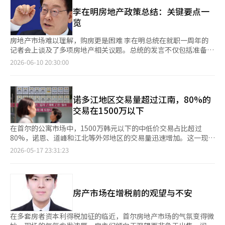
需求得到了首尔市和整治行业的反映。政府也在重新审视是否将搬
任。”※ 本报道经人工智能（AI）系统翻译与编辑。
建入驻权，现已转移至现在的西大门美安，当前市场估价约为30亿
迁贷款继续纳入现行的住房抵押贷款监管中。 首尔市也在朝着同
李在明房地产政策总结：关键要点一
韩元左右。 因此，在职场人匿名社区“盲目”上也出现了批评帖
一方向努力。市政府建议将整治项目的搬迁贷款与一般住房抵押贷
览
子。 一位自称在西英工程工作的作者写道：“问他是否愿意让自
款分开，要求将贷款价值比（LTV）放宽至70%。目前，在投机过
己的孩子住在租赁住房时，他却大发雷霆，为什么普通社会新人能
热地区，搬迁贷款也受到与一般住房抵押贷款相同的限制：一套房
房地产市场难以理解，购房更是困难 李在明总统在就职一周年的
够获得的支撑贷款、垫脚石贷款预算却全被削减？”并表示：“我
者的LTV为40%，多套房者为0%，限额为6000万韩元。首尔市认
记者会上谈及了多项房地产相关议题。总统的发言不仅包括准备好
因此无法支持民主党到死。这样的双重标准太令人厌恶。” 接
为，在全市范围内都被列为监管区域的情况下，这一限制已成为整
的发言稿，还涉及即兴问答，反映了政府的实际运作感受。 此次
2026-06-10 20:30:00
着，他还指出：“居住稳定的人往往会变得保守，因此在国民力量
治项目的瓶颈。然而，放宽的必要性与放宽的程度是两个不同的问
记者会上提到了租赁市场的困境、多套房者、税收、金融、供应等
已经夺走青年群体的情况下，试图让他们依赖租赁住房，以便在未
题。 搬迁贷款并不一定是坏事。这笔资金并不是用于购买新房，
主要问题。虽然发言内容多样，但整体方向相对明确。 李在明政
来的选举中形成有利局面，这种怀疑无法消除。” 其他网友也纷
而是用于在施工期间为成员提供临时住所。如果搬迁贷款受阻，资
府的房地产政策并不是要让人无法购房，而是希望降低通过房产获
纷表示：“对年轻人推荐租赁住房，自己家人提到时却发
金实力较弱的成员将难以同意搬迁，内部矛盾将加剧。根据首尔市
利的预期收益率。总统表示：“根本上是降低预期收益率。”政府
诺多江地区交易量超过江南，80%的
怒”，“言行更重要”，“制定政策的人必须符合国民的期望”等
的数据，今年有43个整治项目区域即将搬迁，其中39个、约3万
承认拥有多套房的自由，但要求相应的成本，并减少对投机性持有
交易在1500万以下
等，继续进行批评。
1000户在搬迁贷款的筹集上遇到困难。对于小规模整治项目，
的税收优惠，同时加快新建、改建和公共租赁的供应速度。 从总
如“聚合住宅”，通过施工方的支付担保获得额外贷款也并不容
统的发言中，可以自然推测未来的税制改革、金融监管和供应政策
在首尔的公寓市场中，1500万韩元以下的中低价交易占比超过
易。 大型项目和小型项目的情况各不相同。商业价值较高的大型
的方向。 政府对租赁市场的看法 ​​​​​​​ 最具争议的部分是对租赁市场的
80%，诺恩、道峰和江北等外郊地区的交易量迅速增加。这一现象
整治项目可以通过施工方的支付担保获得额外的搬迁贷款。而规模
看法。李总统解释了最近租赁房源不足和租金上涨的原因，认为多
被解读为自去年10·15政策实施以来，首尔全境被划为监管区域
2026-05-17 23:31:23
较小、信用度较低的项目在银行的门槛上就显得更高。即使通过支
套房者的房源进入市场，而无房者购买这些房源，导致租赁房源减
和土地交易许可区，加上贷款限制加强，导致资金进入门槛相对较
付担保获得贷款，利率也较高，增加了成员的负担。看到这些情
少。他将此视为“正常化过程”，并认为租金并未大幅上涨。 这
低的中低价公寓需求上升。此外，多套房者转让所得税中止后的政
况，搬迁贷款的放宽可能成为整治项目的现实解决方案。 问题在
一发言超越了简单的市场诊断，表明政府将租赁房源减少视为住房
策也被认为是外郊交易增加的原因之一。 根据17日国土交通部的
于放宽的方向。搬迁贷款放宽的必要性与对所有成员一视同仁地放
结构变化的过程，而非政策失败。多套房者出租的房屋转为无房者
实际交易公开系统数据显示，从今年2月到5月16日，首尔公寓的
宽贷款限制是两回事。是要解决实际居住的一套房者和小规模项目
房产市场在增税前的观望与不安
自住，租赁房源自然减少。然而，从政府的角度来看，这可以解读
交易中，1500万韩元以下的交易占比为81.6%，比前3个月的
的瓶颈，还是将多套房者、非居住者和大型项目也纳入同样的放宽
为无房者购房的增加。总统将租赁市场称为“韩国特有的一种私募
78.2%提高了3个百分点以上。 这一变化被认为与去年10·15政策
范围，这完全是不同的问题。搬迁贷款的放宽可能会成为居住费用
金融”，也是同样的意思。 问题在于体感。对于需要租房的租客
后，首尔全境被划为监管区域和土地交易许可区，以及高价住房的
在多套房者资本利得税加征的临近，首尔房地产市场的气氛变得微
的支持，也可能是减轻资产持有者金融负担的措施。 支持范围的
来说，租赁房源减少并不是正常化，而是负担。首尔公寓的入驻量
实际贷款能力大幅下降有关，导致相对可贷款最高达6000万韩元