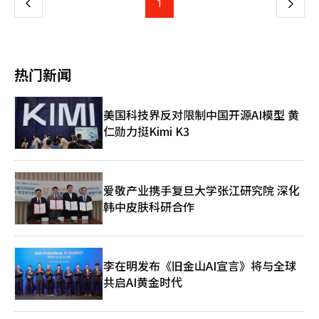
加征已结束，金融监管机构也在研究非居住一套房者的监管方案。
上
1
下
然而，市场并不会完全按照政策意图运作。虽然交易被压制，市场
韩元。与单套房者相比，税负增加超过两倍（106%）。 政府自
房者和申请1+1分配的基本搬迁贷款限制对象占到了成员的70%左
将达到82.5%。 考虑到豁免结束的最后一天恰逢周六，政府和地方
未来，多套房者和非居住一套房者在税收和金融方面都可能面临更
可能会暂时平静下来，但交易减少并不意味着市场稳定。 更令人
2022年5月起，为了缓解房地产交易萎缩和房源减少，曾对多套房
右。如果将这些人全部排除，某些项目的搬迁和开工可能会延迟。
自治团体决定临时开展相关行政工作。首尔及京畿道的调控区域自
大的压力。 然而，效果尚难以确定。政府预计，持有负担加重
一
担忧的是，供应前景并不乐观。由于建筑成本上升、项目融资风险
者的资本利得税进行临时减免，现决定结束这一政策。不过，若满
这意味着单纯排除多套房者并不能解决问题。然而，同样的事实也
治团体和市政府将于当天上午9时至下午6时处理土地交易许可申请
后，市场房源将增加，实际需求者将获得住房。然而，市场担心税
和开工减少，未来几年可能出现供应不足的担忧声音也在增多。供
足一定条件，仍可避免加税。 原则上，只有在9日之前完成转让手
指向相反的方向。限制对象越多的项目，搬迁贷款的放宽越可能与
业务。然而，此次特别行政安排仅限于与资本利得税加征豁免相关
负可能导致交易活跃度下降，转而影响到持有、赠与或租金转嫁。
应不安的心理越强，房主的观望情绪也可能越加浓厚。 最终，现
页
续的房产才能享受减税优惠，但如果申请了土地交易许可，按规定
该地区的资产价值预期相联系。 对于多套房者而言，搬迁贷款的
的事务，首尔市政府、京畿道政府以及水原、成南、龙仁、安养市
因此，关键在于监管强度本身，而是市场实际反应如何。 供应政
热门新闻
在市场所需的不是进一步的监管竞争，而是市场能够以可预测的方
期限内完成交易则不受加税影响。 副总理兼财政经济部长具允哲
意义与实际居住的一套房者不同。对于实际居住的一套房者，搬迁
政府等部分机构不在此列。 多套房者资本利得税加征是在文在寅
策正在整理中 ​​​​​​​ 关于供应方面，目前仍处于预告阶段。李总统表
式运作的信号。税收政策将如何变化，实际供应将达到多少，租赁
在8日的经济·房地产关系部长会议上表示：“虽然担心9日后会出
贷款更像是施工期间的居住费用，而对于非居住者或多套房者来
政府时期于2021年加强的。随后，尹锡悦政府于2022年5月通过修
示：“供应政策正在整理中，近期将整理并发布。”虽然监管和税
市场将如何稳定，这些方向性问题需要明确。只有这样，房主和租
现房源锁定现象，但由于贷款限制和土地交易许可制度，投机性购
说，搬迁贷款更可能是降低项目负担的金融手段。虽然搬迁贷款并
订实施细则暂时豁免，并每年延长。然而，今年以来，李在明政府
收方向相对明确，但供应对策尚未公开。这一发言表明，政府正在
美国科技界反对限制中国开源AI模型 黄
客才能做出相应的行动。 尽管难以否认对多套房者的监管，但我
房已被遏制，我们将创造有利于实际居住交易顺利进行的环
不是购房资金，但它对整治项目的进度、成员的决策和周边房价预
明确表示没有进一步延长的计划，豁免结束已成定局。 为了减少
准备关于供应领域的单独信息。 政府在去年9·7供应对策中提
们也需要关注当前出现的信号。市场对交易量的反应不如对实际感
仁勋力挺Kimi K3
境。”※ 本报道经人工智能（AI）系统翻译与编辑。
期都有影响，因此对多套房者的贷款放宽必须在更严格的条件下进
豁免结束带来的市场混乱，政府还制定了一些例外条款。原则上，
出，到2030年在首都圈每年平均建设27万套，总计135万套的开工
受到的不安敏感。在当前的首尔房地产市场上，越来越多的焦虑是
行讨论。 搬迁贷款放宽的首要效果并不是供应，而是搬迁。新公
必须在9日之前完成买卖合同、支付尾款和所有权转移登记，才能
目标。此后，政府还提出了首都圈的额外供应、租赁扩大、城市型
关于“能否找到合适的房子”而非房价本身。※ 本报道经人工智
寓的入住是几年的事情。然而，成员和租户的搬迁将在开工之前首
避免加征，但在土地交易许可区域内，仅需完成许可申请即可适用
生活住宅等非公寓的活跃方案。然而，市场期待的并不是数字，而
能（AI）系统翻译与编辑。
先发生。如果搬迁加快，现有住房的空置和拆除也会提前，周边的
例外。这是考虑到去年发布的“10·15对策”后，首尔全境及京
是在哪个地区、以何种方式、能多快提供住房。 尤其是政府所说
租赁市场将会出现新的需求。搬迁受阻导致供应延迟是一个问题，
畿部分地区被扩大为土地交易许可区域，交易程序变长的情况。土
爱敬产业携手复旦大学张江研究院 深化
的供应可能与市场期待的供应不同。市场期待的是首尔市中心的新
但搬迁一旦集中释放又会推高租金，这也是一种负担。要讨论供应
地交易许可审查通常需要数周时间，因此设定豁免规定以减少对实
建公寓，而政府则将重建、再开发、公共租赁、购买租赁和现有住
韩中皮肤科研合作
效果，必须同时考虑随之而来的搬迁需求和租赁市场的冲击。 因
际需求者的影响。 适用期限因地区而异。江南、瑞草、松坡、龙
房引导等都视为供应手段。总统提到要放开绿带建设新城的方式，
此，搬迁贷款的放宽必须精细设计。应优先考虑小规模整治项目、
山等原有调控区域需在9月9日前完成尾款支付和登记，而新纳入调
同时也提到了地方消亡的担忧，这一点值得关注。 即将发布的供
实际居住的一套房者以及高龄和低收入的成员等真正面临搬迁贷款
控区域的首尔21个自治区和京畿12个地区则需在11月9日前完成交
应对策的成败也在于此。关键在于如何缩小市场期待的供应与政府
筹集困难的对象。相反，如果对商业价值较高的大型项目或非居住
易以避免加征。 对于租户居住的房屋交易也包含了例外规定。如
设想的供应之间的差距。 李在明总统就职一周年记者会的房地产
李在明发布《旧金山AI宣言》将与全球
者、多套房者也适用同样的放宽标准，那么作为供应金融的名义将
果多套房者出售有租户的房屋，且买方为无房者，则买方可以在一
发言可以总结为四句话。 “租赁减少是正常化过程”，“长期投
共启AI黄金时代
会减弱。因为支持居住稳定的政策可能会变质为减轻资产持有者金
定期限内豁免土地交易许可区域的实际居住义务。这同样要求在
机为何要减免？”，“多套房者要承担相应的负担”，“供应政策
融负担的措施。 条件性妥协也是可能的。如果要放宽对多套房者
2023年2月12日之前存在的租赁合同，并且之后未进行合同续签。
正在整理中”。 未来出台的税制改革方案、金融监管和供应对策
的贷款限制，则应附加处置条件、实际居住要求、贷款目的限制和
在满足这些条件的情况下，若在9日之前申请土地交易许可，则实
大多可能成为这四句话的注脚。总统的回答不容忽视，房地产政策