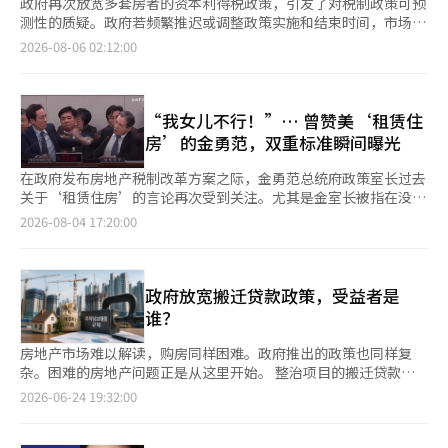
政府再次放宽多套房者的资本利得税政策，引发了对税制政策可预
测性的质疑。政府若频繁推迟或调整政策实施和结束时间，市场可
能不会将公告视为立即行动的信号，而是等待进一步变化的观望心
2026-08-06 02:12:00
理可能加剧。 根据相关行业的消息，类似此次多套房者资本利得
税的临时放宽，已经预告的税制实施和结束政策被推翻或延缓、废
止的案例并不少见。 金融投资所得税就是一个典型案例。该税原
定于2023年实施，但在2022年底，实施时间被推迟至2025年。随
“我女儿不行！”… 曾赞美‘租赁住
后，因市场冲击和投资者负担的争议，最终在实施前一个月的
房’的金勇范，双重标准瞬间曝光
2024年底被废止。 即使是已通过国会的税法，在实施前也可能被
搁置，这使得人们对政府提出的实施时间的信心减弱。对于投资者
在政府发布房地产税制改革方案之际，金勇范总统府政策室长过去
而言，税收的有无直接影响投资和交易策略，因此考虑到政策变动
关于‘租赁住房’的言论再次受到关注。尤其是金室长被指在没有
的可能性，决策往往会被推迟。 虚拟资产的税收情况也类似。原
实际居住的情况下，获得数十亿韩元的市场差价，他在国会对租赁
2026-08-04 17:20:00
定于2022年实施，但实施时间经历了2023年和2025年，最终推迟
住房相关问题的激动反应也引发了更大的批评声浪。 最近，各种
至2027年。如果没有虚拟资产税延缓的税法修正案通过国会，明
在线社区和社交网络服务(SNS)上，金勇范总统府政策室长在去年
年将开始征税，但市场仍然不排除进一步延缓的可能性。 这种学
11月18日国会运营委员会上回答问题的视频被广泛传播。 当时，
习效应可能削弱政策的原本目的。即使政府通过税收优惠或负担调
国会运营委员会的金恩惠国民力量议员在询问公共租赁住房政策
政府放宽搬迁贷款政策，受益者是
整来引导资金流动或稳定房地产市场，若市场参与者对政策的持续
时，向金室长提问：“你能让你的女儿住在租赁住房里吗？” 对
谁？
性缺乏信任，他们可能会选择等待下一步措施，而不是立即行动。
此，金室长回应道：“别这么说”，“怎么能把家人牵扯进来
尤其是像房屋出售这样一旦决定就难以逆转的事项，考虑到政策变
呢”，并突然提高了音量。随后，金室长表现出激动的反应，甚至
房地产市场难以解读，购房同样困难。政府推出的政策也同样复
动的可能性，决策可能会被推迟。税制是经济主体制定数年投资、
指着对方，金议员则反击道：“换位思考一下。” 这一场景当时
杂。困难的房地产问题正是从这里开始。 整治项目的搬迁贷款放
消费和资产处置计划的依据，因此，除了短期政策效果外，预测性
就引发了争议，但随着金室长的房地产持有历史被曝光，争议愈演
宽已成为政府房地产政策的焦点。金融监管机构正在考虑将搬迁贷
2026-06-24 19:32:00
和一致性同样重要。 业内人士表示：“如果实施时间或制度内容
愈烈。 根据政府公职人员伦理委员会的财产公开资料，金室长与
款与一般家庭住房抵押贷款分开，作为项目推进所需的贷款。若搬
反复变化，经济主体将把政策视为不确定的变量，而非确定的标
配偶共同持有位于首尔西大门区西大门美安公寓（使用面积146
迁受阻，拆迁和开工将延迟，开工延迟则会影响供应时间表，这一
准。要实现政策预期的效果，必须在一致性方面给予足够的信
㎡）。该公寓是于2000年以约4亿韩元购买了半浦洞极东公寓的重