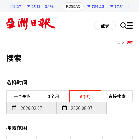
코
인
6271.27
25.11
-0.4%
784.13
17.54
-2.19%
KOSDAQ
정
보
all
登录
搜
men
索
主页
搜索
搜索
选择时间
一个星期
1个月
直接搜索
6个月
搜索范围