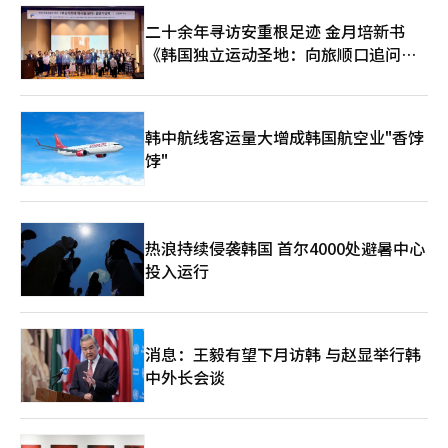
事后验证等。对成员地位转让限制的放宽也是如此。如果这是为无
际居住义务将被推迟至现有租赁合同结束时。 市场普遍认为，资
的下一步已经在其中。※ 本报道经人工智能（AI）系统翻译与编
法承担分担金的成员打开的出口，则可以进行讨论，但不应成为恢
本利得税加征恢复后，房源可能再次减少。已经有分析指出，在3
辑。
二十余年寻访安重根足迹 金月培新书
复投资性交易的通道。在扩大支持规模之前，首先应明确支持的对
至4月期间，为了节税，急售房源大量涌入市场，而此后选择持有
《韩国独立运动圣地：向旅顺口追问历
象。 搬迁贷款的放宽可能是解决整治项目瓶颈的现实手段。政府
房产的多套房者数量正在增加。※ 本报道经人工智能（AI）系统翻
史》出版
之所以考虑这一点，也是承认了其必要性。然而，必要性并不等于
译与编辑。
全面放宽的理由。仅仅因为搬迁贷款不是购房资金，不能将所有项
目、所有成员以及多套房者都纳入同样的放宽对象。如果政府的综
韩中航线客运量大增成韩国航空业"香饽
合对策中包含搬迁贷款的放宽，那么首要标准必须明确。需要放宽
的不是贷款限制的整体，而是实际受阻的搬迁，而需要帮助的对象
饽"
也不是所有成员，而是脆弱的成员。※ 本报道经人工智能（AI）系
统翻译与编辑。
热浪持续侵袭韩国 首尔4000处避暑中心
投入运行
消息：王毅有望下月访韩 与赵显举行韩
中外长会谈