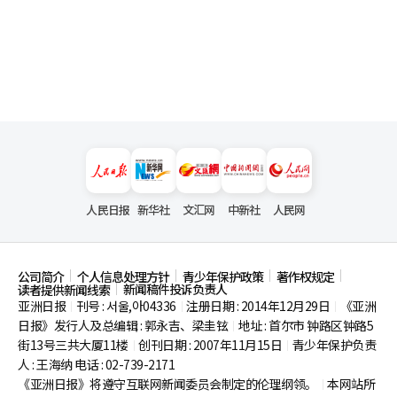
人民日报
新华社
文汇网
中新社
人民网
公司简介
个人信息处理方针
青少年保护政策
著作权规定
新闻稿件投诉负责人
读者提供新闻线索
亚洲日报
刊号 : 서울,아04336
注册日期 : 2014年12月29日
《亚洲
|
|
|
日报》发行人及总编辑 : 郭永吉、梁圭铉
地址 : 首尔市
钟路区钟路5
|
街13号三共大厦11楼
创刊日期 : 2007年11月15日
青少年保护负责
|
|
人 : 王海纳 电话 : 02-739-2171
《亚洲日报》将遵守互联网新闻委员会制定的伦理纲领。
本网站所
|