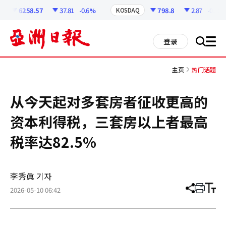
코
인
6258.57
37.81
-0.6%
798.8
2.87
-0.36%
KOSDAQ
정
보
all
登录
搜
men
索
主页
热门话题
从今天起对多套房者征收更高的
资本利得税，三套房以上者最高
税率达82.5%
李秀眞 기자
2026-05-10 06:42
分
打
调
享
印
整
文
大
章
小