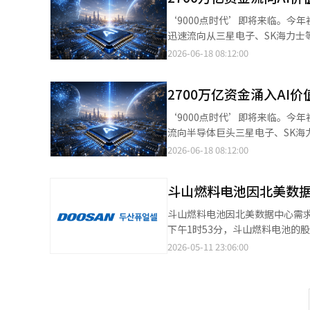
涨了107.08%，而KOSDAQ仅上涨了10.07%。 值得注意的是，AI投资的受
‘9000点时代’即将来临。今
施。KRX-Akros AI电力基
迅速流向从三星电子、SK海力士
一电气、韩国电缆等公司组成，与K-AI半导体
领域。今年初以来，流入AI价值
2026-06-18 08:12:00
盖HBM等AI半导体生态系统的KRX
士），流入的资金也超过200万亿韩元。 根据韩国交易所的数据，从今年1月2日至6月16日，K
基础设施指数成分股的市值也增加
TOP2+指数上涨了250.02
和SK海力士的2519万亿韩元增长
2700万亿资金涌入A
韩美半导体、丽诺工业、伊水佩塔
票也显示出价值链扩展的趋势。除了三
涨率为107.08%，而KOSDAQ仅为10.07%。 值得注意的是，AI投资的受益已经
‘9000点时代’即将来临。今
山特斯纳（182.52%）也大幅上
施。KRX-Akros AI电力基
流向半导体巨头三星电子、SK海
（179.89%）、斗山燃料电池（170.71%）等公
一电气和大韩电线等公司组成，与K-AI半导体
个领域。今年初以来，流入AI价
2026-06-18 08:12:00
在GPU和HBM需求的增加上，
盖HBM等AI半导体生态系统的KRX
过200万亿韩元。 根据韩国交易所的数据，从今年1月2日至6月16日，KRX K-AI 半导体TOP2+指数上涨了
在股市中也得到了验证。”※ 本
基础设施指数成分股的市值也增加
250.02%，成为KRX指数中
和SK海力士的增加部分2519万
斗山燃料电池因北美数据
业、伊水佩塔西斯、三星电气等AI
别股票也展示了价值链的扩展。除了三
KOSDAQ指数仅上涨了10.07%。 值得注意的是，AI投资的收益已超越半导体，扩展至电力基础设施。KRX-Akros AI
斗山燃料电池因北美数据中心需求
山特斯纳（182.52%）也大幅上
电力基础设施指数在同一时期上涨
下午1时53分，斗山燃料电池的股价
（179.89%）、斗山燃料电池（170.71%）等也取得
公司组成，与K-AI半导体TOP2+指数的成分股没有任何重叠
万3800韩元，创下历史最高价
2026-05-11 23:06:00
GPU和HBM需求的增加上，还
态系统的KRX AI半导体指数成分
体氧化物燃料电池（SOFC）电
中的体现。”※ 本报道经人工智
的市值也增加了约97万亿韩元。
中心的PAFC需求似乎比之前预
分2519万亿韩元，流入的资金仍超
客户正在进行北美数据中心的新
显示出价值链扩展的趋势。除了三星电
年第一季度的初步营业收入为144