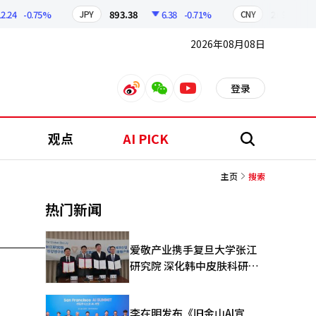
.24
-0.75%
893.38
6.38
-0.71%
209.17
JPY
CNY
2026年08月08日
登录
weibo
weixin
youtube
观点
AI PICK
搜
索
主页
搜索
热门新闻
爱敬产业携手复旦大学张江
研究院 深化韩中皮肤科研合
作
李在明发布《旧金山AI宣