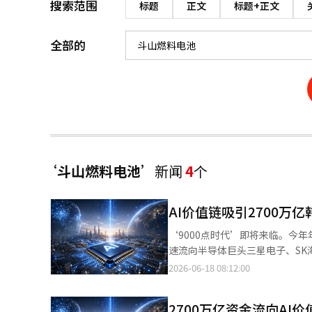
搜索范围
标题
正文
标题+正文
全部的
‘斗山燃料电池’
新闻
4
个
AI价值链吸引2700
‘9000点时代’即将来临。今
速流向半导体巨头三星电子、SK
域。今年年初以来，流入AI价值
2026-06-18 08:12:00
士），仍有超过200万亿韩元的资金流入。 根据韩国交易所的数据，从今年1月2日至6月16
TOP2+指数上涨了250.02
2700万亿资金流向AI
韩美半导体、利诺工业、伊水佩塔