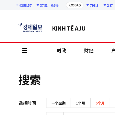
코
인
6258.57
37.81
-0.6%
798.8
2.87
-
KOSPI
KOSDAQ
정
보
时政
财经
all
menu
搜索
选择时间
一个星期
1个月
6个月