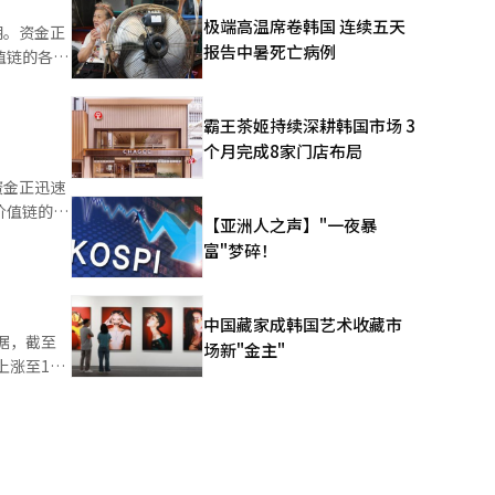
极端高温席卷韩国 连续五天
潮。资金正
重工业、山
报告中暑死亡病例
值链的各个
K海力
s AI电力
三星电子
霸王茶姬持续深耕韩国市场 3
士为中心的
股
个月完成8家门店布局
SPI的上
8%）、斗
资金正迅速
、LS电气
重工业、山
价值链的各
【亚洲人之声】"一夜暴
资金也超
效应’，这
富"梦碎！
s AI电力
三星电子
体、丽诺工
业。 个
，而
8%）、斗
中国藏家成韩国艺术收藏市
据，截至
、LS电气
场新"金主"
韩国电缆等
上涨至10
加，以及固
应’在股市
指数成分股
市场对数据
士的增加部
目前与多家
燃料电池今
）、斗山特
预期。这