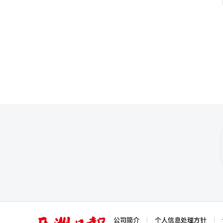
斯纳（182.52%）也大幅上涨。
主要得益于去年获得的国内清洁氢
（179.89%）、斗山燃料电池（170.71%）等也取得
出：“虽然SOFC部门的准备金
GPU和HBM的需求增长，延伸
中长期的增长动力。”※ 本报道
中也得到了验证。”※ 本报道经
亚
公司简介
个人信息处理方针