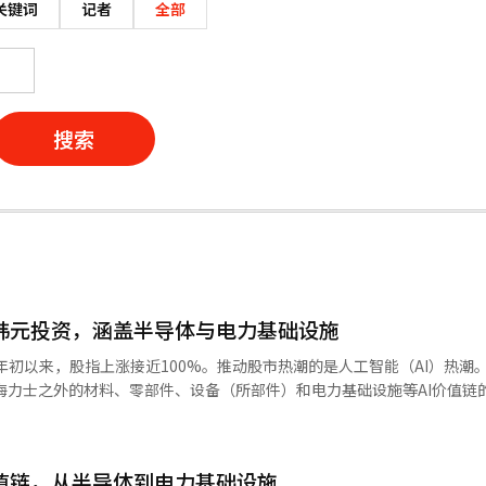
关键词
记者
全部
搜索
万亿韩元投资，涵盖半导体与电力基础设施
年年初以来，股指上涨接近100%。推动股市热潮的是人工智能（AI）热潮
海力士之外的材料、零部件、设备（所部件）和电力基础设施等AI价值链
链的资金已超过2700万亿韩元。即便排除所谓的‘三电信’（三星电子和S
日，KRX K-AI半导体
%，成为KRX指数中收益率最高的指数。这一涨幅反映了以三星电子和SK海力
价值链，从半导体到电力基础设施
西斯、三星电气等AI半导体价值链企业的共同强劲表现。在此期间，KOS