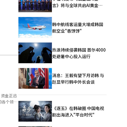
言》将与全球共启AI黄金时
代
韩中航线客运量大增成韩国
航空业"香饽饽"
热浪持续侵袭韩国 首尔4000
处避暑中心投入运行
消息：王毅有望下月访韩 与
赵显举行韩中外长会谈
。资金正迅
的各个领
K海力
《逐玉》在韩破圈 中国电视
剧出海进入"平台时代"
士为中心的
PI指数上