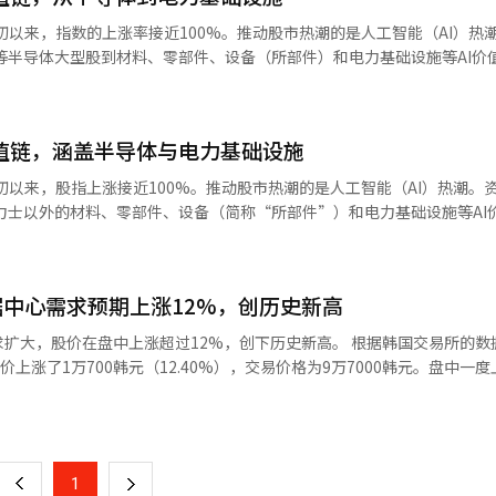
益已经超越了半导体，扩展到电力基础设
年初以来，指数的上涨率接近100%。推动股市热潮的是人工智能（AI）热
础设施指数在同一时期上涨了89.79%。该指数由HD现代电气、LS电气、孝诚
等半导体大型股到材料、零部件、设备（所部件）和电力基础设施等AI价
TOP2+指数的成分股没有任何重叠。 市值的增长幅度也十分显著。涵
链的资金已超过2700万亿韩元。即使排除所谓的‘三电芯’（三星电子和S
 AI半导体指数成分股的市值较年初增加了约2634万亿韩元，而KRX-Akro
RX K-AI 半导体
了约97万亿韩元。两者的市值增长总和达到了2731万亿韩元。即使排除
%，成为KRX指数中收益率最高的指数。这一增长反映了以三星电子和SK海力
，仍有超过200万亿韩元流入了所部件和电力基础设施等价值链后端产业。 个别
I价值链，涵盖半导体与电力基础设施
西斯、三星电气等AI半导体价值链企业的共同强劲表现。在同一时期，KO
星电子（186.07%）和SK海力士（265.90%）外，SK平方（307.8
超越了半导体，扩展到了电力基础设
年初以来，股指上涨接近100%。推动股市热潮的是人工智能（AI）热潮。
涨。在电力基础设施方面，山一电气（95.23%）、加温电缆（218.57%）
础设施指数在同一时期上涨了89.79%。该指数由HD现代电气、LS电气、孝诚
力士以外的材料、零部件、设备（简称“所部件”）和电力基础设施等AI
司也取得了高收益率。 证券业人士表示：“AI价值链的扩展不仅体现
TOP2+指数的成分股没有任何重叠。 市值的增长幅度也非常显著。涵
值链的资金已超过2700万亿韩元。即使排除三星电子和SK海力士，流入的
还延伸到服务器和数据中心的扩建、电网建设以及工业机器人投资等‘溢出
 AI半导体指数成分股的市值较年初增加了约2634万亿韩元，而KRX-Akro
报道经人工智能（AI）系统翻译与编辑。
了约97万亿韩元。两者的市值增长总和达到了2731万亿韩元。即使排除
收益率最高的指数。这一增长反映了以三星电子和SK海力士为中心的韩美半导
亿韩元，仍有超过200万亿韩元流入了所部件和电力基础设施等价值链下游产
中心需求预期上涨12%，创历史新高
半导体价值链企业的强劲表现。同一时期，KOSPI指数上涨了107.08%
星电子（186.07%）和SK海力士（265.90%）外，SK平方（307.8
扩大，股价在盘中上涨超过12%，创下历史新高。 根据韩国交易所的数
涨。在电力基础设施方面，山一电气（95.23%）、加温电线（218.57%）
了89.79%。该指数由HD现代电气、LS电气、效生重工业、山日电气、
上涨了1万700韩元（12.40%），交易价格为9万7000韩元。盘中一度
了高收益率。 证券业界人士表示：“AI价值链的扩展不仅体现在
。 市值的增长幅度也非常显著。涵盖HBM等AI半导体生
。 证券分析师表示，北美数据中心对磷酸铁锂燃料电池（PAFC）的需求增
页
体现在服务器和数据中心的扩建、电网建设以及工业机器人投资等‘溢出效
股的市值较年初增加了约2634万亿韩元，而KRX-Akros AI电力基础设施
池堆出口的预期，推动了股价的上涨。 KB证券研究员郑惠贞表示：“北美
能（AI）系统翻译与编辑。
两者的市值增长总和达到了2731万亿韩元。即使排除三星电子和SK海力
期的更强，同时SOFC电池堆的出口也将很快可见。”她还提到：“考虑到
一
过200万亿韩元，主要流向所部件和电力基础设施等价值链下游产业。 个别股票也
订单谈判，预计上半年将有更多订单。” 业绩改善的预期也在增加。斗山
子（186.07%）和SK海力士（265.90%）外，SK平方（307.88%
上
1
下
8亿韩元，同比增长45.2%。尽管营业亏损为13亿韩元，仍大幅超出市场