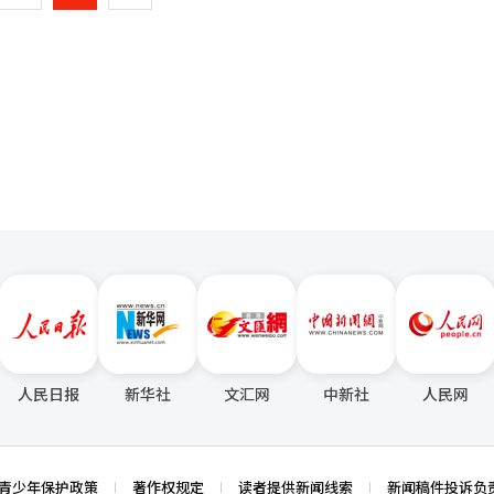
在电力基础设施方面，山日电气（95.23%）、加温电缆（218.57%）、L
发电强制项目（CHPS）销售增长以及海昌源项目SOFC交付的影响。 郑
了高收益率。 证券业人士表示：“AI价值链的扩展已经超越了
一
回收和废电极销售收益等一次性因素也有所反映，但北美数据中心需求的扩
至服务器和数据中心的扩建、电网建设以及工业机器人投资，这种‘溢出效
经人工智能（AI）系统翻译与编辑。
页
人工智能（AI）系统翻译与编辑。
人民日报
新华社
文汇网
中新社
人民网
青少年保护政策
著作权规定
读者提供新闻线索
新闻稿件投诉负