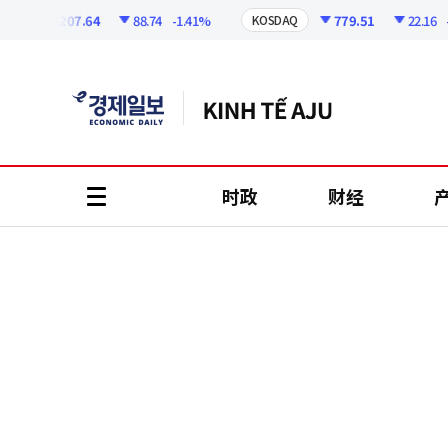
코
인
6207.64
88.74
-1.41%
779.51
22.16
-2.7
KOSDAQ
정
보
时政
财经
all
menu