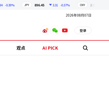
-0.39%
896.45
3.31
-0.37%
210.39
0.57
JPY
CNY
2026年08月07日
登录
weibo
weixin
youtube
观点
AI PICK
搜
索