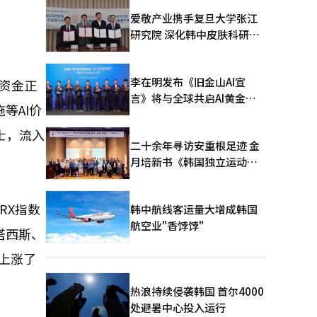
爱敬产业携手复旦大学张江
研究院 深化韩中皮肤科研合
作
李在明发布《旧金山AI宣
。资金正
言》将与全球共启AI黄金时
等AI价
代
士，流入
二十余年寻访安重根足迹 金
月培新书《韩国独立运动圣
地：向旅顺口追问历史》出
版
KRX指数
韩中航线客运量大增成韩国
航空业"香饽饽"
塔西斯、
仅上涨了
热浪持续侵袭韩国 首尔4000
处避暑中心投入运行