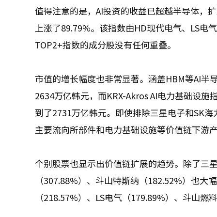
值得注意的是，AI投资的收益已超越半导体，扩展至
上涨了89.79%。该指数由HD现代电气、LS
TOP2+指数的成分股没有任何重叠。
市值的增长幅度也非常显著。涵盖HBM等AI半导
2634万亿韩元，而KRX-Akros AI电力
到了2731万亿韩元。即使排除三星电子和SK海
主要流向所部件和电力基础设施等价值链下游
个别股票也显示出价值链扩展的趋势。除了三星电子（
（307.88%）、斗山特斯纳（182.52%）
（218.57%）、LS电气（179.89%）、斗山