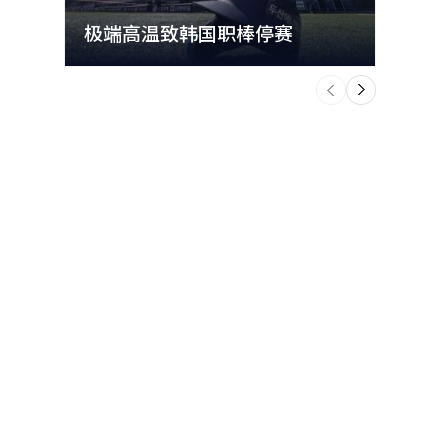
极端高温致韩国职棒停赛
首尔
个
前
一
下