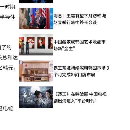
同一时期
消息：王毅有望下月访韩 与
I半导体
赵显举行韩中外长会谈
中国藏家成韩国艺术收藏市
加了约
场新"金主"
长总和达
亿韩元，
霸王茶姬持续深耕韩国市场 3
个月完成8家门店布局
《逐玉》在韩破圈 中国电视
剧出海进入"平台时代"
温电缆