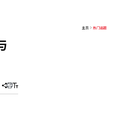
主页
热门话题
与
分
打
调
享
印
整
文
大
章
小