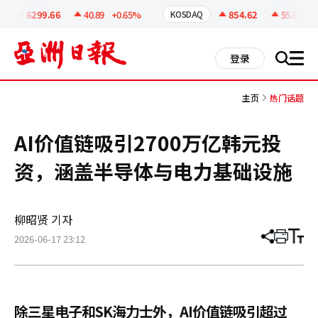
코
인
6299.66
40.89
+0.65%
854.62
55.81
+6.
KOSDAQ
정
보
all
登录
搜
men
索
主页
热门话题
AI价值链吸引2700万亿韩元投
资，涵盖半导体与电力基础设施
柳昭贤 기자
2026-06-17 23:12
分
打
调
享
印
整
文
大
章
小
除三星电子和SK海力士外，AI价值链吸引超过