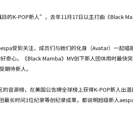
K-POP新人”，去年11月17日以主打曲《Black Ma
spa受到关注，成员们与她们的化身（Avatar）一起唱
心。《Black Mamba》MV创下新人团体用时最快
最受期待新人。
和地区的音源榜，在美国公告牌全球榜上获得K-POP新人出
团最长时间1位纪录等创纪录成果，都说明超级新人aesp