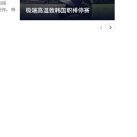
，同比增长
外特设舞台等
极端高温致韩国职棒停赛
首尔
。 特别
快速扩张。
ard主流
将音乐演
个
前
一
营，让观众
TS）成员
下
”活动之
另一位K-
、改善旅
，以及香蕉
 ON”区