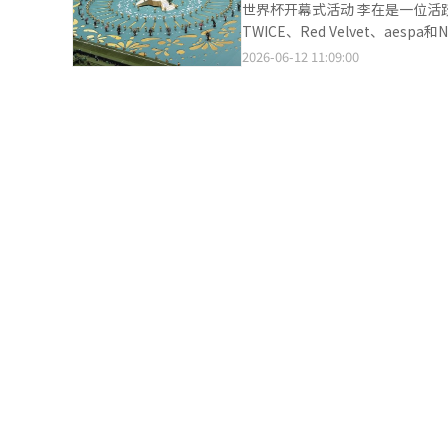
互动，打造打破舞台与观众席界限的沉浸式参与体验。 除K-POP阵
世界杯开幕式活动 李在是一位活跃于K-pop界的韩裔美国歌手。他参与了多个K-pop艺术家的歌曲创作，包括
Dragon（权志龙）所属公司Gal
Diplo，以及Nghtmre、
TWICE、Red Velvet、aes
4615.1%。业内分析认为，这
视觉演出，提升现场沉浸感，并推出多种观众可直接参
是原声带《黄金》在全球取得了成功
2026-06-12 11:09:00
女团aespa【图片来源 SM娱乐】
容，并进一步完善餐饮及休息区
单曲榜《Hot 100》的榜首，并在
出、时尚、餐饮及品牌体验等内
在世界杯开幕式上演唱官方主题曲
从多个维度享受夏日节庆体验。 被誉为“WATERBOMB鼻祖”的全罗南道长兴水节也将于25日拉开帷幕，为期9
郑国曾演唱官方主题曲《Dreamers》，引起了全球粉
天，持续至8月2日。长兴水节是
届比赛，将根据主办国进行开幕庆祝
一，将获得2026年度2.5亿韩
pop明星的舞台表现。※ 本报道
游接待环境等。今年的长兴水节也是入选“预备全球
枪、水炮大战、团队竞技和街头
船、水上滑梯等水上娱乐项目。夜间
域。活动后期还将举行摇滚音乐节以及D
【图片提供 全罗南道】