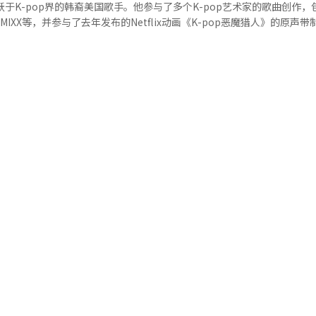
容外，本届活动还邀请国际知名音乐制作人兼DJ
axy Corporation表现最为突出。该公司去年实现营业收入2491亿韩元
Maddix等国际电子音乐艺人登台演出。主办方表示，将通过大型水炮装置和户
pa和NMIXX等，并参与了去年发布的Netflix动画《K-pop恶魔猎人》的原声带制作
主要得益于与G-Dragon签订专属合约后，以艺人为核心的广告及内容业务
与的互动项目。 除演出外，现场还将设置丰富的文化体验内
，使李在的名字在世界音乐市场上广为人知。这首歌登上了美国Billbo
域等配套设施，为观众提供更加舒适的观演环境。主办方表示，本届活动
美国金球奖颁奖典礼上获得了最佳主题曲奖，引起了广泛关注。 因此，韩裔艺术家
容有机融合，打造综合性文化节庆活动，并将全力做好安全保障和现场运
的案例已是第二次。早在2022年卡塔尔世界杯开幕式上，防弹少年团（B
丝的关注。 此外，由美国、墨西哥和加拿大三国共同举办的本
韩国文化体育观光部和韩国旅游发展局今年评选出的4个“预备全球节庆
演出。美国开幕式上，BLACKPINK成员Lisa的出演也备受关注，期待
元（约合人民币115万元）专项资金支持，用于开发面向外籍游客的体验项目
经人工智能（AI）系统翻译与编辑。
节庆”后首次举办。 本届长兴水节将推出覆盖整个会场的大型水
巡游等特色活动，游客还可体验徒手捕捉鳗鱼、鲶鱼等“黄金捕鱼”活动
则将开放“星光月光青年区”“水光夜市”和灯光主题“Water Light
J、歌手参与的EDM演出，为游客带来丰富的夏夜体验。 长兴水节活动现场