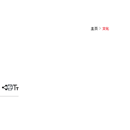
主页
文化
分
打
调
享
印
整
文
大
章
小