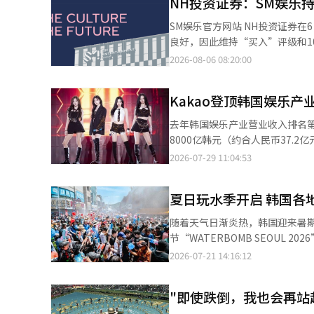
NH投资证券：SM娱乐持
SM娱乐官方网站 NH投资证券在6日表示，SM娱乐第二季度业绩符合市场预期，艺人整体的唱片和周边商品销售持续
良好，因此维持“买入”评级和10万9000韩元的目标价。 NH
IP，所有系列IP都在为收益做出贡
2026-08-06 08:20:00
收益，而Hatch to Hatch也已进入盈利阶段。” NH投资证券还关注到SM
到：“SM在1月的中韩首脑会议
Kakao登顶韩国娱乐产
中国的演出恢复，将会有很大的受益潜力。” SM娱乐第二季度的合并营业收入为349
元，分别同比增长15.4%和10.9
去年韩国娱乐产业营业收入排名第一
140万张，aespa销售106万张，
8000亿韩元（约合人民币37.2亿元）营收
商品销售也随之增加。 该研究员表示：“SMTR25通过预备出道活动提前获取了粉丝基础。”他补充道：“虽然由于
SCORE于29日发布的调查结
2026-07-29 11:04:53
营销费用增加短期收益性有所稀释，但预计出道后将迅
收入前30强企业中，Kakao以1.2564万亿韩元（
营业利润分别为1兆3090亿韩元
收购，目前旗下拥有SM娱乐、STAR
夏日玩水季开启 韩国各
收入8125亿韩元，同比增长22
长，带动整体业绩提升。 HYBE以1.0247万亿韩元（同比增长8.3%）营业收入位列第二。旗下最大厂牌BigHit Music
随着天气日渐炎热，韩国迎来暑
去年实现营业收入4375亿韩元，同比
节“WATERBOMB SEOUL
人的持续活跃，为公司业绩增长提供支撑。 JYP娱乐以6836亿韩元营业收入排名第三，
帷幕，为今夏旅游市场再添热度。 主办方MADE ONE近日宣布，“WATERBOMB SEOUL 2026”将于24日至2
2026-07-21 14:16:12
TWICE、Stray Kids世界巡演及官方
京畿道高阳市一山区国际展览中心（
比增长71.3%）位列第四。受BLA
2015年，曾在韩国、泰国、日本等多地举办。 本届音乐节将汇聚SHINee成员泰民、
辑发行和演出活动增加带动，公司业绩实现大幅增长。 数据显示，Kaka
"即使跌倒，我也会再站
RIIZE等众多人气K-POP艺
实现营业收入3.3039万亿韩元，占前3