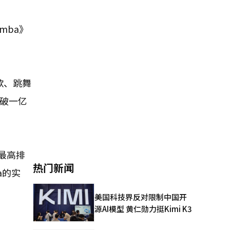
mba》
歌、跳舞
突破一亿
道最高排
热门新闻
a的实
美国科技界反对限制中国开
源AI模型 黄仁勋力挺Kimi K3