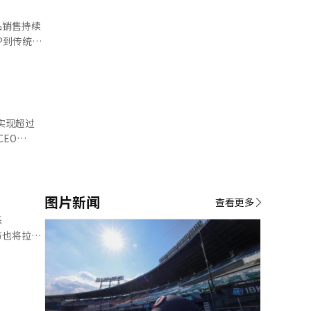
造了稳定的
：“如果
ZE销售
实现超过
19场，相关
统计，营业
去年实现营业
图片新闻
销售同步增
查看更多
乐
T）等旗下艺
水节也将拉开
牌，始于
RE等艺人专
中融入泼水