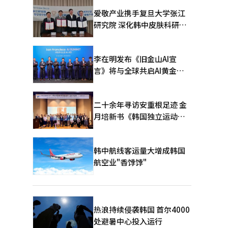
爱敬产业携手复旦大学张江
研究院 深化韩中皮肤科研合
作
李在明发布《旧金山AI宣
言》将与全球共启AI黄金时
代
二十余年寻访安重根足迹 金
月培新书《韩国独立运动圣
地：向旅顺口追问历史》出
版
韩中航线客运量大增成韩国
航空业"香饽饽"
热浪持续侵袭韩国 首尔4000
处避暑中心投入运行