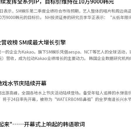
续发挥全系列IP，目标价维持在10万9000韩元
投资证券的研究员李华正表示：“从低年限IP到传统
献。”他指出，“aespa、RIIZE和NCT Dream在稳固的粉丝基础上创
娱乐在中国业务扩展的可能性。该研究员提
上被纳入经济代表团，并在4月首次在中国开设了线下商品店。”他分析称
业营收榜 SM成最大增长引擎
6亿韩元，营业利润为528亿韩
%，符合市场预期。主要唱片销售量方面，NCT Dream销售192万张，RII
的企业为Kakao。旗下SM娱乐凭借aespa、NCT等艺人的全球活动，
Hatch to Hatch销售62万张。演出方面，aespa进行了5场，EXO进行了
，成为拉动Kakao业绩增长的主要动力。 韩国企业数据研究机构CEO
果显示，在大众文化艺术综合信息系统登记企业中，按2025年单体财务报表
速实现盈利。” NH投资证券预计今年SM娱乐的年营业收入和
同比增长15.2%）位居榜首。 Kakao于2023年完成对SM娱乐经营权
和1939亿韩元。※ 本报道经人工智能（AI）系统翻译与编辑。
SHIP Entertainment、Antenna等多家经纪公司。其中，SM娱乐
地戏水节庆陆续开幕
.6%。随着aespa、NCT全球巡演规模扩大，演出收入及周边商品（MD）
期出游高峰，全国各地水上节庆活动陆续登场。备受年轻人追捧的水弹音
增长24.7%。防弹少年团（BTS）、Tomorrow X Together（TX
 2026”将于24日率先开幕，被称为“WATERBOMB鼻祖”的全罗南道长兴
同比增长40%。业内认为，
6日在
MD商品销售增长，是推动公司业绩提升的主要原因。 YG娱乐以3392亿韩元（同
KINTEX）户外舞台举行。WATERBOMB是一个水娱乐互动音乐节品
CKPINK世界巡演及演唱会收入增长，以及BABYMONSTER、TREASU
aespa成员KARINA以及男团
o、HYBE、JYP、YG四大娱乐集团去年合计
起来"……开幕式上响起的韩语歌词
人。WATERBOMB延续其特色玩法，观众与艺人将分为不同队伍，在音乐演出
0强企业总营业收入的71%，市场集中度进一步提高。 从增速来看，歌手G-