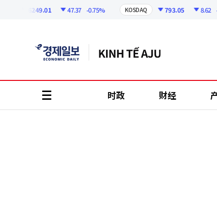
코
인
6249.01
47.37
-0.75%
793.05
8.62
-1.0
KOSDAQ
정
보
时政
财经
all
menu