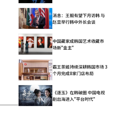
消息：王毅有望下月访韩 与
赵显举行韩中外长会谈
中国藏家成韩国艺术收藏市
场新"金主"
霸王茶姬持续深耕韩国市场 3
个月完成8家门店布局
《逐玉》在韩破圈 中国电视
剧出海进入"平台时代"