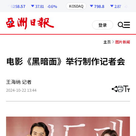
코
인
6258.57
37.81
-0.6%
798.8
2.87
-0.36%
KOSDAQ
정
보
all
登录
搜
men
索
主页
图片新闻
电影《黑暗面》举行制作记者会
王海纳 记者
2024-10-22 13:44
分
打
调
享
印
整
文
大
章
小