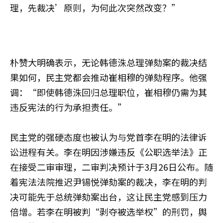
理，先裁决’原则，为何此次突然改变？”
朴赞大明确表示，无论韩德洙总理弹劾案的裁决结
果如何，民主党都会推动崔相穆的弹劾程序。他强
调：“即使韩德洙回归总理职位，崔相穆仍需为其
违反宪法的行为承担责任。”
民主党的强硬态度也被认为与党首李在明的法律诉
讼进程有关。李在明因涉嫌违反《公职选举法》正
在接受二审审理，二审判决预计于3月26日公布。随
着宪法法院推迟尹锡悦弹劾案的裁决，李在明的判
决可能先于总统弹劾案出台，这让民主党感到压力
倍增。若李在明被判“剥夺被选举权”的刑罚，舆