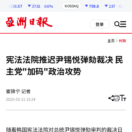
코
인
6258.57
37.81
-0.6%
798.8
2.87
-0.36%
KOSDAQ
정
보
all
登录
搜
men
索
主页
时政
宪法法院推迟尹锡悦弹劾裁决 民
主党"加码"政治攻势
崔锦宁 记者
2025-03-21 15:24
分
打
调
享
印
整
文
大
章
小
随着韩国宪法法院对总统尹锡悦弹劾审判的裁决日