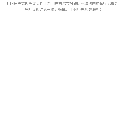
共同民主党现任议员们于21日在首尔市钟路区宪法法院前举行记者会，
呼吁立即罢免总统尹锡悦。【图片来源 韩联社】