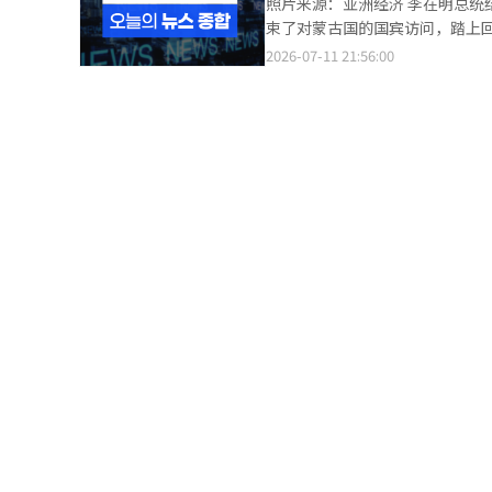
照片来源：亚洲经济 李在明总统结束蒙古国访问回国…韩蒙 '黄金时代' 成果 李在明总统于11日下午（当地时间）结
和庆北）相对被忽视。 尤其是TK地区是民主党的战略地区。在党代会上，为了最小化一人一票制的缺点，给予了5%
购金成本，消费者更倾向选择含金量较
束了对蒙古国的国宾访问，踏上
的权重。一人一票制虽然能反映大多数党员
饰消费量下降，但受金价上涨带动
（NATO）峰会。 李总统与第一夫人金惠京在蒙古乌兰巴托的成吉思汗国际机场受到当地外长巴特切克等人的欢送，
2026-07-11 21:56:00
实施偏好投票制。如果在17日
量减少，支付金额却不降反增。 值得关注的是，韩国黄金市场呈现明显分化。一方面婚庆需求带动首饰消费增加，另
随后登上空军一号飞往首尔。 在蒙古访问的第一天，李总统于9日与蒙古总统奥赫那·胡勒苏赫举行了会谈，签署了
当选者。※ 本报道经人工智能（
一方面投资类黄金产品需求明显降
《加强韩蒙战略伙伴关系的联合声明》，宣告两国关
显示投资需求虽有所回落，整体
土耳其安卡拉参加了NATO峰会
金转向国内股市；同时，去年底至今年初
（IP4）小型会议，在正式晚宴上与
（AI）产业发展持续拉动工业用金
前陆军地面作战司令官强浩必，1
础设施、高性能半导体及先进电
前陆军地面作战司令官强浩必申请了逮捕令。 据11日联合新闻社报道，特检团队
AI基础设施建设需求，韩国与中
重要任务为由申请了逮捕令。 此前，特检于7日以嫌疑人身份传唤强浩必进行深入调查。强浩必的逮捕前审问（逮捕
令实质审查）将于13日上午10时20分在首尔
宣布紧急状态时，积极参与将地面作战司令部转变为
查，国民力量强调检察补充调查权
了激烈的对立。由于现任警察高
查表示强烈谴责，并呼吁进行彻
反对执政党推动的补充调查权废除动议。 民主党将此次事件定性为公权力的“保护自己人”，
力度。根据联合新闻社的报道，
护伞，那就不是失职调查，而是
有任何保护的重新调查才是答案”。 朴发言人特别强调要追究参与事件掩盖的责任者，并表示：“所有参
和遗漏的人都应重新调查，必须毫无疑问地揭
水面的背景是“检察的补充调查”，并对执