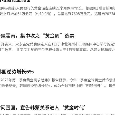
上月增加64万盎司（约19.9吨），总量达到7608万盎司。这是自2023
黄金储备总量为328万盎司（约102
大，截至7月底，所持黄金的评估价值
齐聚霍南，集中攻克“黄金周”选票
万4188亿美元（约4824万
当局认为，外汇储备的变动受到美元指数下跌和全球金融资产价格波动等因
郑青来、宋永吉党代表候选人在1日于忠北清州市CJB媒体中心举行的党
翻译与编辑。
南。尽管大邱和庆北等地的党
似乎将重点放在决定选情的第三周“黄金周”上。他们都期待在霍南取得突
和海宁等全南光州地区。全南光州是李在明总统为推动地方主导发展而实
人主张，自己与李在明总统共同工作，能够成功推动三大 mega 项目，因
韩国逆势增长6%
来候选人在全北进行活动。他呼吁支持，指出与全南
 项目中被边缘化。前全北知事李源泽也被视为郑青来的支持者。郑候选人表
《2026年第二季度黄金需求趋势》报告显示，今年二季度全球黄金首饰需
。”他强调，风潮将战胜组织。 宋永吉候选人本周专注于全南光州的
低纪录；韩国则逆势增长6%，成为全球市场中的“明显例外”。 报告显示，第
外，他在全南光州与党员们见面了四天。根据第一周的巡回选举结果，宋候
.2吨，同比减少17%，为疫情以来同期次低水平。相比之下，韩国黄金首
周于仁川举行的巡回选举开始后，第三周在霍南及首都圈将会出现反转局面。 
增幅达6%。世界黄金协会分析称，随着国际金价从年内高位回落，消费者购金
集中的霍南和首都圈。民主党将在15日于霍南，16日于首都圈举行巡回
霍南被视为民主党的“基本盘”，并可能影响首都圈的选票。 有观点认为，党
访问回国，宣告韩蒙关系进入‘黄金时代’
金均价为每盎司4506.29美元，环比下降8%，同比则仍高出37%。 不过，世界
最后，成功吸引了关注，但也有分析指出，第二周的地区（济州、仁川、
场尚难言全面回暖。第二季度需求虽同比增长，但环比下降28%。与此同