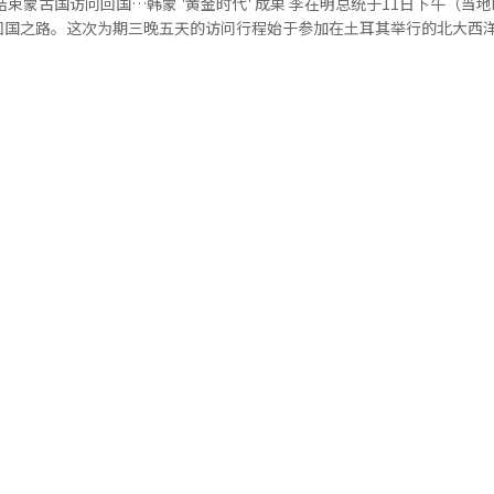
低或重量较轻的产品，这一趋势可能制约市场复苏的持续性。 尽管全球黄金首
回国之路。这次为期三晚五天的访问行程始于参加在土耳其举行的北大西
的意愿，但也存在少数意见可能被忽视的担忧。 另一方面，此次党代会将
，第二季度全球黄金首饰消费金额同比增长14%，达到400亿美元。消
于大田举行的党代会上没有出现过半得票者，将合并第三名候选人的第二轮
AI）系统翻译与编辑。
温。第二季度韩国金条和金币需求为6.6吨，环比下降47%，但同比仍增
系进入“黄金时代”。 在前往蒙古之前，李总统于7日至8日在
仍处高位。世界黄金协会分析认为，第二季度国际金价调整期间，部分韩
。会议期间，他与NATO秘书长马克·鲁特进行了会谈，并参加了印度-太
因金价快速上涨而激增的投资需求，也逐步回归常态。 与此同时，人工智能
包括美国总统唐纳德·特朗普在内的主要盟国领导人进行了交流。 特检申请逮捕
需求。报告显示，第二季度全球电子产业黄金需求为68.3吨，同比增长4%
3日审理 负责调查“第三特检”剩余疑点的权昌英第二次综合特别检察官
子元器件需求持续扩大，成为工业用金增长的主要动力。世界黄金协会指
于前一天以强浩必涉嫌参与内乱的
国多家半导体工厂维持较高开工率，AI服务器及高性能存储芯片产能持续
仅推高工业用金需求，也对黄金首饰及投资市场产生联动影响。 黄金首饰【图片提供 韩联社】
中央地方法院由李钟录法官进行审理。 强浩必被指控在2024年12月3日
应对紧急状态的体制。 针对张允基事件，执政党呼吁全面重新调
需保留 11日，政界围绕“光州女高中生杀害事件”嫌疑人张允基的调查
层张某的父亲与调查团队之间的勾结疑云浮出水面，执政的民主党对公权
底的重新调查。相对而言，国民力量则强调揭示事件真实情况的是检察的
并加大了对警察的批评
发言人朴京美在11日的书面简报中表示：“如果追捕罪犯的公权力自愿成
借助调查之名进行的共犯行为”，并强调“必须全力以赴进行全面重新调
与证据毁灭
示隐藏在巨大掩盖幕后的真实情况”。 国民力量则突出了事件真相浮出
政党推动的调查权调整法案进行了正面反驳。 国民力量发言人朴成勋在评