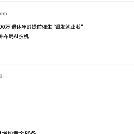
com
00万 退休年龄提前催生"银发就业潮"
韩布局AI农机
载。
月增加黄金储备