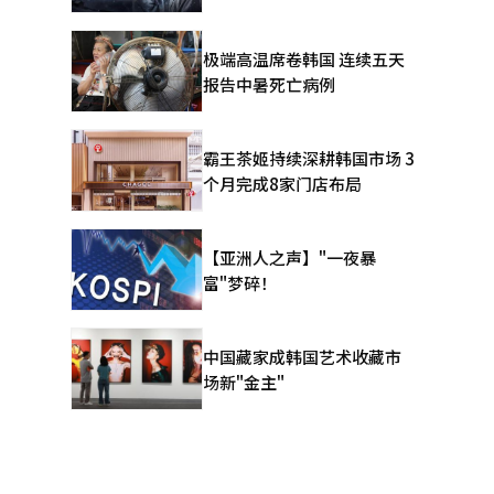
极端高温席卷韩国 连续五天
报告中暑死亡病例
霸王茶姬持续深耕韩国市场 3
个月完成8家门店布局
【亚洲人之声】"一夜暴
富"梦碎！
中国藏家成韩国艺术收藏市
场新"金主"