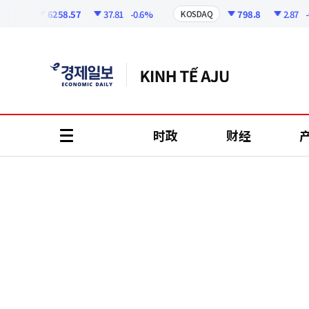
코
인
6258.57
37.81
-0.6%
798.8
2.87
-0.3
I
KOSDAQ
정
보
时政
财经
all
menu