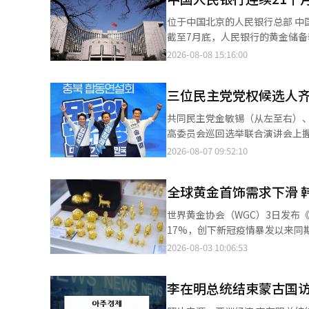
位于中国北京的人民银行总部 中国中央银行人民银行的黄金储备连续21个月保持增长。 根据8日联合新闻社的报道，
截至7月底，人民银行的黄金储备较
来的月度最大增幅。 自2024年11月以来，人民银行每月都在增加黄金储备。这被解读为在中美竞争加剧的背景下，
2026-08-08 15:16:00
降低对美元资产的依赖并实现资产多元化的举措。 然而，过去21个月增加的
吨），仅为之前18个月连续增长时的三分之一。 此外，随着黄金价格波动加
三位民主党党权候选人
（以美元计）较2月份的高点下降了近20%。 与此同时，截至7月底，中国的外汇储备为3
亿元），较上月增长0.07%。
共同民主党金敏锡（从左至右）、
※ 本报道经人工智能（AI）系统
高委员会巡回选举联合演讲会上握手致意。 共同民主党的三位党权候选人于7日齐聚霍
代会第二周投票正在进行，但他们
2026-08-07 09:52:10
敏锡候选人当天将巡回访问木浦
mega 项目的核心地区。金候选
全球黄金首饰需求下滑 
党代表。目前，金候选人对在霍南获得过半选票充满信心。 郑青
光州相比，全北在三大 mega
世界黄金协会（WGC）3日发布
将会彻底翻盘。霍南的选票不在国会议员办公室
17%，创下新冠疫情暴发以来同期最
日程。除了5日进行的电视辩论
二季度全球黄金首饰需求为278
2026-08-03 10:06:53
了约10%的选票，他预测在第二
年同期的2.6吨增至2.8吨，
党党代会的关键战场被认为是党员
复，婚庆相关需求呈回升态势。 数据显示，国际金价虽仍明显高于去年同期，但较年初创下的历史高位已有回落。第
候选人频繁前往霍南的原因也在于此。
李在明总统结束蒙古国
二季度伦敦金银市场协会（LBMA）黄
代会的霍南和首都圈日程安排在
黄金协会认为，韩国黄金首饰市