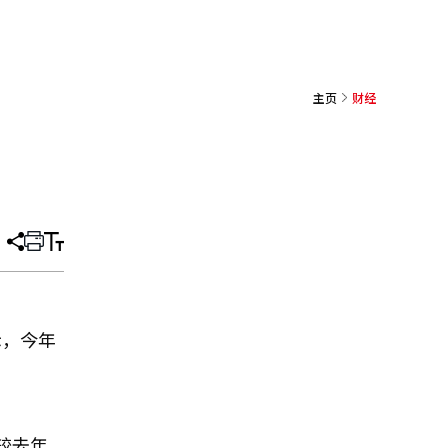
主页
财经
分
打
调
享
印
整
文
大
章
小
示，今年
较去年