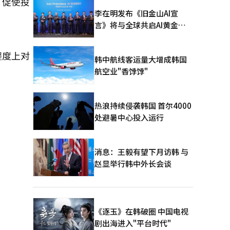
，促使投
李在明发布《旧金山AI宣
言》将与全球共启AI黄金时
代
程度上对
韩中航线客运量大增成韩国
航空业"香饽饽"
热浪持续侵袭韩国 首尔4000
处避暑中心投入运行
消息：王毅有望下月访韩 与
赵显举行韩中外长会谈
《逐玉》在韩破圈 中国电视
剧出海进入"平台时代"