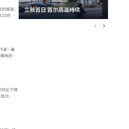
立秋首日 首尔高温持续
极端
年10月以
个
前
一
下
素的影响。
代表·最
破。 金
施的三大
此应当成为
示：“霍南
求同比下降
选人获得
饰需求由去
民主
意愿有所恢
选举。党权
江原、大邱
时，为降低