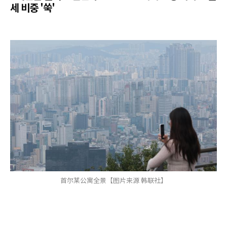
세 비중 '쑥'
首尔某公寓全景【图片来源 韩联社】