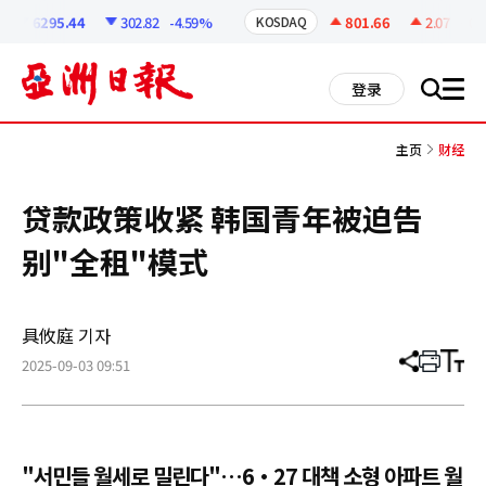
코
인
6295.44
302.82
-4.59%
801.66
2.07
+0.2
KOSDAQ
정
보
all
登录
搜
men
索
主页
财经
贷款政策收紧 韩国青年被迫告
别"全租"模式
具攸庭 기자
2025-09-03 09:51
分
打
调
享
印
整
文
大
章
小
"서민들 월세로 밀린다"…6·27 대책 소형 아파트 월