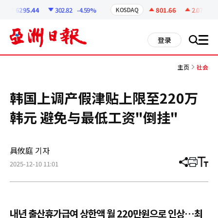
코
인
6295.44
302.82
-4.59%
801.66
2.07
+0.2
KOSDAQ
정
보
all
登录
搜
men
索
主页
社会
韩国上调产假津贴上限至220万
韩元 避免与最低工资"倒挂"
具攸庭 기자
2025-12-10 11:01
分
打
调
享
印
整
文
大
章
小
내년 출산휴가급여 상한액 월 220만원으로 인상…최