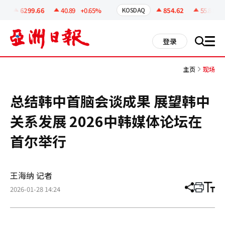
코
인
6299.66
40.89
+0.65%
854.62
55.81
+6
KOSDAQ
정
보
all
登录
搜
men
索
主页
现场
总结韩中首脑会谈成果 展望韩中
关系发展 2026中韩媒体论坛在
首尔举行
王海纳 记者
2026-01-28 14:24
分
打
调
享
印
整
文
大
章
小