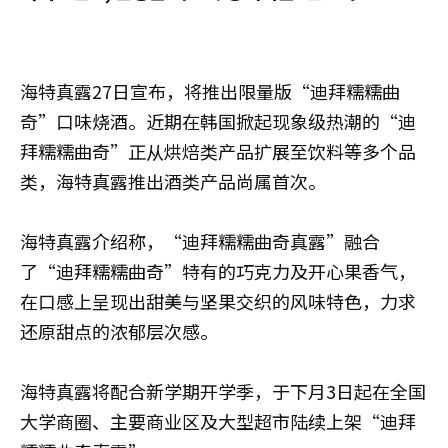
海特真露27日宣布，将推出限量版“迪拜糯糯曲
奇”口味烧酒。近期在韩国掀起现象级热潮的“迪
拜糯糯曲奇”正从烘焙类产品扩展至饮料等多个品
类，海特真露推出酒类产品尚属首次。
海特真露介绍称，“迪拜糯糯曲奇真露”融合
了“迪拜糯糯曲奇”特有的巧克力及开心果香气，
在口感上呈现出甜美与坚果交织的风味特色，力求
还原甜点的浓郁层次感。
海特真露将配合新学期开学季，于下月3日起在全国
大学商圈、主要商业区及大型超市陆续上架“迪拜