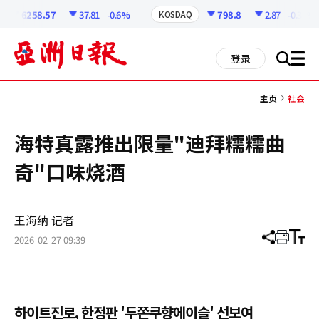
코
인
6258.57
37.81
-0.6%
798.8
2.87
-0.36%
KOSDAQ
정
보
all
登录
搜
men
索
主页
社会
海特真露推出限量"迪拜糯糯曲
奇"口味烧酒
王海纳 记者
2026-02-27 09:39
分
打
调
享
印
整
文
大
章
小
하이트진로, 한정판 '두쫀쿠향에이슬' 선보여