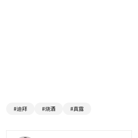
#迪拜
#烧酒
#真露