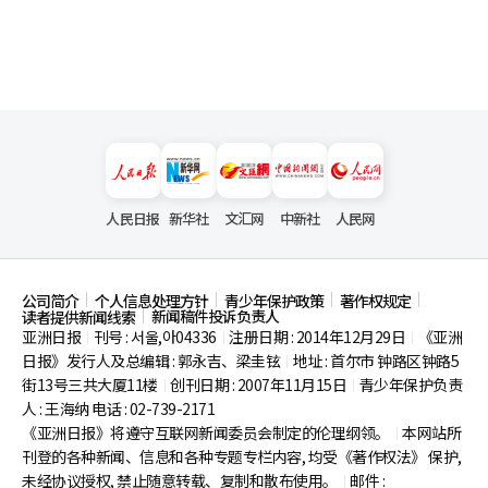
人民日报
新华社
文汇网
中新社
人民网
公司简介
个人信息处理方针
青少年保护政策
著作权规定
新闻稿件投诉负责人
读者提供新闻线索
亚洲日报
刊号 : 서울,아04336
注册日期 : 2014年12月29日
《亚洲
|
|
|
日报》发行人及总编辑 : 郭永吉、梁圭铉
地址 : 首尔市
钟路区钟路5
|
街13号三共大厦11楼
创刊日期 : 2007年11月15日
青少年保护负责
|
|
人 : 王海纳 电话 : 02-739-2171
《亚洲日报》将遵守互联网新闻委员会制定的伦理纲领。
本网站所
|
刊登的各种新闻、信息和各种专题专栏内容, 均受《著作权法》
保护,
未经协议授权, 禁止随意转载、复制和散布使用。
邮件 :
|